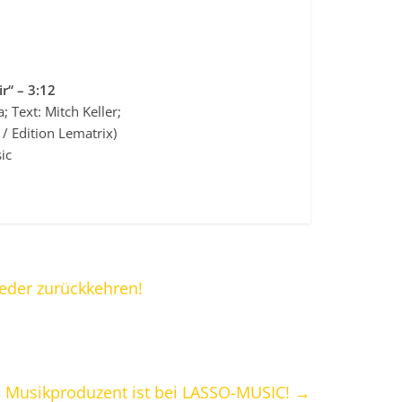
r“ – 3:12
; Text: Mitch Keller;
h / Edition Lematrix)
ic
eder zurückkehren!
d Musikproduzent ist bei LASSO-MUSIC!
→