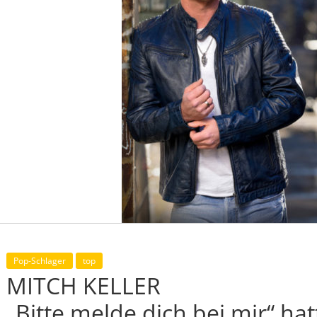
Pop-Schlager
top
MITCH KELLER
„Bitte melde dich bei mir“ hat