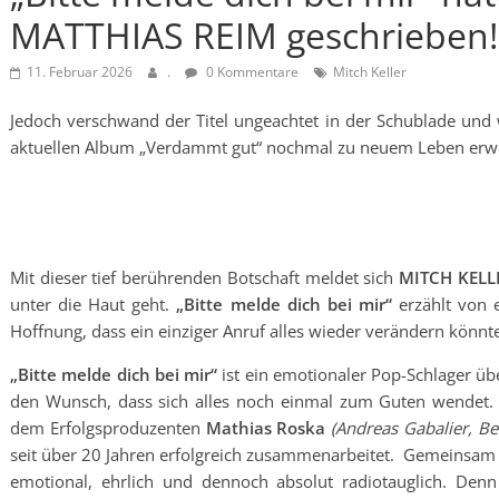
MATTHIAS REIM geschrieben!
11. Februar 2026
.
0 Kommentare
Mitch Keller
Jedoch verschwand der Titel ungeachtet in der Schublade und
aktuellen Album „Verdammt gut“ nochmal zu neuem Leben erwe
Mit dieser tief berührenden Botschaft meldet sich
MITCH KEL
unter die Haut geht.
„Bitte melde dich bei mir“
erzählt von e
Hoffnung, dass ein einziger Anruf alles wieder verändern könnt
„Bitte melde dich bei mir“
ist ein emotionaler Pop-Schlager ü
den Wunsch, dass sich alles noch einmal zum Guten wendet
dem Erfolgsproduzenten
Mathias Roska
(Andreas Gabalier, Bea
seit über 20 Jahren erfolgreich zusammenarbeitet. Gemeinsam ve
emotional, ehrlich und dennoch absolut radiotauglich. Denn