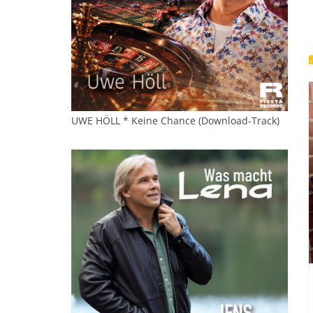
UWE HÖLL * Keine Chance (Download-Track)