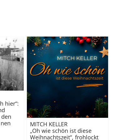
 hier“:
nd
 den
inen
MITCH KELLER
„Oh wie schön ist diese
Weihnachtszeit“, frohlockt