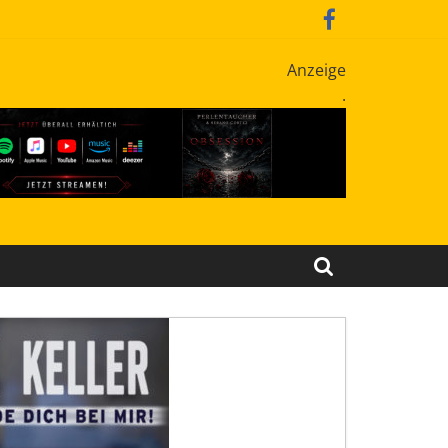
Anzeige
.