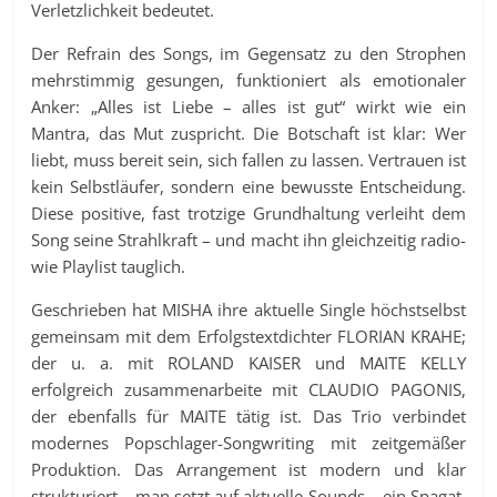
Verletzlichkeit bedeutet.
Der Refrain des Songs, im Gegensatz zu den Strophen
mehrstimmig gesungen, funktioniert als emotionaler
Anker: „Alles ist Liebe – alles ist gut“ wirkt wie ein
Mantra, das Mut zuspricht. Die Botschaft ist klar: Wer
liebt, muss bereit sein, sich fallen zu lassen. Vertrauen ist
kein Selbstläufer, sondern eine bewusste Entscheidung.
Diese positive, fast trotzige Grundhaltung verleiht dem
Song seine Strahlkraft – und macht ihn gleichzeitig radio-
wie Playlist tauglich.
Geschrieben hat MISHA ihre aktuelle Single höchstselbst
gemeinsam mit dem Erfolgstextdichter FLORIAN KRAHE;
der u. a. mit ROLAND KAISER und MAITE KELLY
erfolgreich zusammenarbeite mit CLAUDIO PAGONIS,
der ebenfalls für MAITE tätig ist. Das Trio verbindet
modernes Popschlager-Songwriting mit zeitgemäßer
Produktion. Das Arrangement ist modern und klar
strukturiert – man setzt auf aktuelle Sounds – ein Spagat,