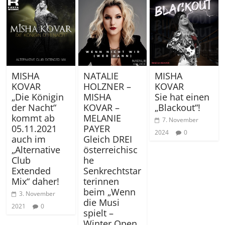
MISHA
NATALIE
MISHA
KOVAR
HOLZNER –
KOVAR
„Die Königin
MISHA
Sie hat einen
der Nacht“
KOVAR –
„Blackout“!
kommt ab
MELANIE
7. November
05.11.2021
PAYER
2024
0
auch im
Gleich DREI
„Alternative
österreichisc
Club
he
Extended
Senkrechtstar
Mix“ daher!
terinnen
beim „Wenn
3. November
die Musi
2021
0
spielt –
Winter Open