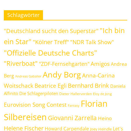
Schlagwörter
"Ich bin
"Deutschland sucht den Superstar"
ein Star"
"Kölner Treff"
"NDR Talk Show"
"Offizielle Deutsche Charts"
"Riverboat"
Amigos
"ZDF-Fernsehgarten"
Andrea
Andy Borg
Anna-Carina
Berg
Andreas Gabalier
Bernhard Brink
Beatrice Egli
Woitschack
Daniela
Alfinito
Die Schlagerpiloten
Dieter Hallervorden
Eloy de Jong
Florian
Eurovision Song Contest
Fantasy
Silbereisen
Giovanni Zarrella
Heino
Helene Fischer
Howard Carpendale
Let's
Joey Heindle