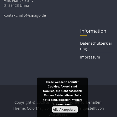
Max-Planck-Str. 7
D- 59423 Unna
Kontakt: info@smago.de
Information
Datenschutzerklär
ung
Impressum
Diese Webseite benutzt
Cookies. Aktuell sind
Cookies, die nicht essentiell
für den Betrieb dieser Seite
nötig sind, blockiert.
Weitere
Copyright © 2026
Smago
. Alle Rechte vorbehalten.
Informationen
Theme:
ColorMag
von ThemeGrill. Bereitgestellt von
Alle Akzeptieren
WordPress
.