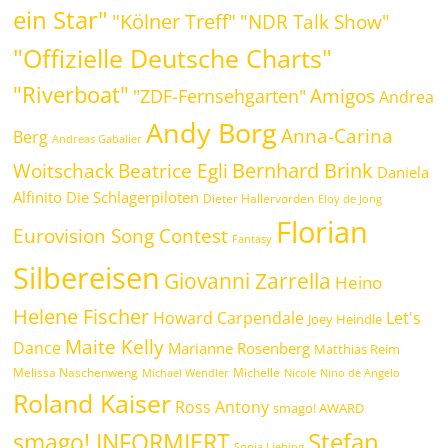
ein Star"
"Kölner Treff"
"NDR Talk Show"
"Offizielle Deutsche Charts"
"Riverboat"
Amigos
"ZDF-Fernsehgarten"
Andrea
Andy Borg
Anna-Carina
Berg
Andreas Gabalier
Bernhard Brink
Beatrice Egli
Woitschack
Daniela
Alfinito
Die Schlagerpiloten
Dieter Hallervorden
Eloy de Jong
Florian
Eurovision Song Contest
Fantasy
Silbereisen
Giovanni Zarrella
Heino
Helene Fischer
Howard Carpendale
Let's
Joey Heindle
Maite Kelly
Dance
Marianne Rosenberg
Matthias Reim
Melissa Naschenweng
Michelle
Michael Wendler
Nicole
Nino de Angelo
Roland Kaiser
Ross Antony
smago! AWARD
Stefan
smago! INFORMIERT
Sonia Liebing