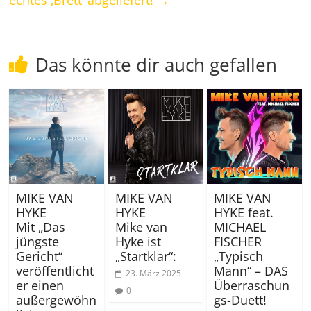
echtes ‚Brett‘ abgeliefert!
→
Das könnte dir auch gefallen
MIKE VAN
MIKE VAN
MIKE VAN
HYKE
HYKE
HYKE feat.
Mit „Das
Mike van
MICHAEL
jüngste
Hyke ist
FISCHER
Gericht“
„Startklar“:
„Typisch
veröffentlicht
Mann“ – DAS
23. März 2025
er einen
Überraschun
0
außergewöhn
gs-Duett!