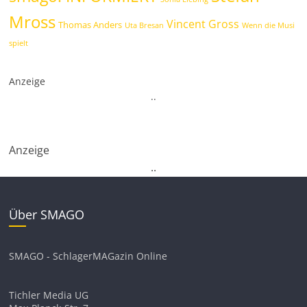
Mross
Vincent Gross
Thomas Anders
Uta Bresan
Wenn die Musi
spielt
Anzeige
.
.
Anzeige
.
.
Über SMAGO
SMAGO - SchlagerMAGazin Online
Tichler Media UG