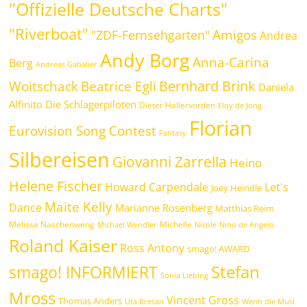
"Offizielle Deutsche Charts"
"Riverboat"
Amigos
"ZDF-Fernsehgarten"
Andrea
Andy Borg
Anna-Carina
Berg
Andreas Gabalier
Bernhard Brink
Beatrice Egli
Woitschack
Daniela
Alfinito
Die Schlagerpiloten
Dieter Hallervorden
Eloy de Jong
Florian
Eurovision Song Contest
Fantasy
Silbereisen
Giovanni Zarrella
Heino
Helene Fischer
Howard Carpendale
Let's
Joey Heindle
Maite Kelly
Dance
Marianne Rosenberg
Matthias Reim
Melissa Naschenweng
Michelle
Michael Wendler
Nicole
Nino de Angelo
Roland Kaiser
Ross Antony
smago! AWARD
Stefan
smago! INFORMIERT
Sonia Liebing
Mross
Vincent Gross
Thomas Anders
Uta Bresan
Wenn die Musi