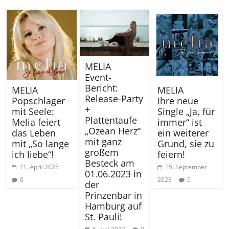
MELIA
Event-
Bericht:
MELIA
MELIA
Release-Party
Popschlager
Ihre neue
+
mit Seele:
Single „Ja, für
Plattentaufe
Melia feiert
immer“ ist
„Ozean Herz“
das Leben
ein weiterer
mit ganz
mit „So lange
Grund, sie zu
großem
ich liebe“!
feiern!
Besteck am
11. April 2025
15. September
01.06.2023 in
0
2023
0
der
Prinzenbar in
Hamburg auf
St. Pauli!