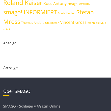
Roland Kaiser
Ross Antony
smago! AWARD
Stefan
smago! INFORMIERT
Sonia Liebing
Mross
Vincent Gross
Thomas Anders
Uta Bresan
Wenn die Musi
spielt
Anzeige
.
.
Anzeige
.
.
Über SMAGO
SMAGO - SchlagerMAGazin Online