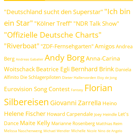
"Ich bin
"Deutschland sucht den Superstar"
ein Star"
"Kölner Treff"
"NDR Talk Show"
"Offizielle Deutsche Charts"
"Riverboat"
Amigos
"ZDF-Fernsehgarten"
Andrea
Andy Borg
Anna-Carina
Berg
Andreas Gabalier
Bernhard Brink
Beatrice Egli
Woitschack
Daniela
Alfinito
Die Schlagerpiloten
Dieter Hallervorden
Eloy de Jong
Florian
Eurovision Song Contest
Fantasy
Silbereisen
Giovanni Zarrella
Heino
Helene Fischer
Howard Carpendale
Let's
Joey Heindle
Maite Kelly
Dance
Marianne Rosenberg
Matthias Reim
Melissa Naschenweng
Michelle
Michael Wendler
Nicole
Nino de Angelo