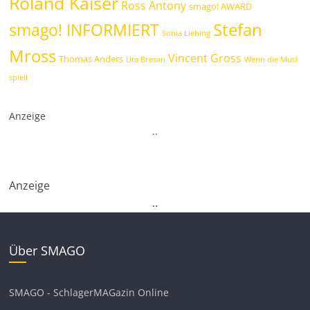
Roland Kaiser
Ross Antony
smago! AWARD
Stefan
smago! INFORMIERT
Sonia Liebing
Mross
Vincent Gross
Thomas Anders
Uta Bresan
Wenn die Musi
spielt
Anzeige
.
.
Anzeige
.
.
Über SMAGO
SMAGO - SchlagerMAGazin Online