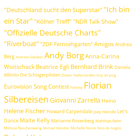
"Ich bin
"Deutschland sucht den Superstar"
ein Star"
"Kölner Treff"
"NDR Talk Show"
"Offizielle Deutsche Charts"
"Riverboat"
Amigos
"ZDF-Fernsehgarten"
Andrea
Andy Borg
Anna-Carina
Berg
Andreas Gabalier
Bernhard Brink
Beatrice Egli
Woitschack
Daniela
Alfinito
Die Schlagerpiloten
Dieter Hallervorden
Eloy de Jong
Florian
Eurovision Song Contest
Fantasy
Silbereisen
Giovanni Zarrella
Heino
Helene Fischer
Howard Carpendale
Let's
Joey Heindle
Maite Kelly
Dance
Marianne Rosenberg
Matthias Reim
Melissa Naschenweng
Michelle
Michael Wendler
Nicole
Nino de Angelo