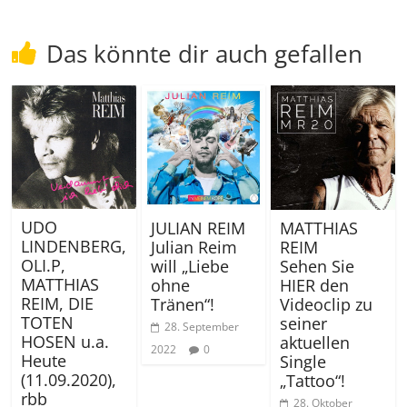
Das könnte dir auch gefallen
UDO
JULIAN REIM
MATTHIAS
LINDENBERG,
Julian Reim
REIM
OLI.P,
will „Liebe
Sehen Sie
MATTHIAS
ohne
HIER den
REIM, DIE
Tränen“!
Videoclip zu
TOTEN
seiner
28. September
HOSEN u.a.
aktuellen
2022
0
Heute
Single
(11.09.2020),
„Tattoo“!
rbb
28. Oktober