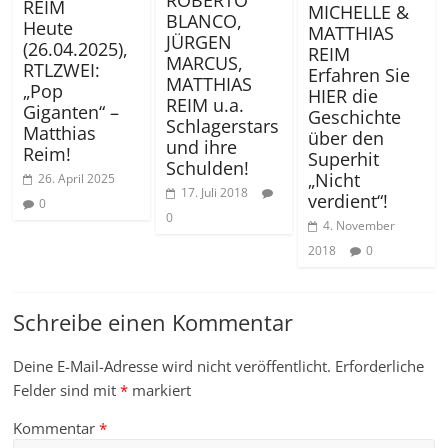
ROBERTO
REIM
MICHELLE &
BLANCO,
Heute
MATTHIAS
JÜRGEN
(26.04.2025),
REIM
MARCUS,
RTLZWEI:
Erfahren Sie
MATTHIAS
„Pop
HIER die
REIM u.a.
Giganten“ –
Geschichte
Schlagerstars
Matthias
über den
und ihre
Reim!
Superhit
Schulden!
„Nicht
26. April 2025
17. Juli 2018
verdient“!
0
0
4. November
2018
0
Schreibe einen Kommentar
Deine E-Mail-Adresse wird nicht veröffentlicht.
Erforderliche
Felder sind mit
*
markiert
Kommentar
*