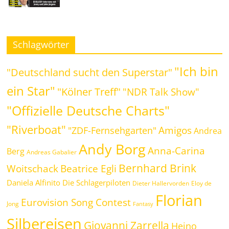
Schlagwörter
"Ich bin
"Deutschland sucht den Superstar"
ein Star"
"Kölner Treff"
"NDR Talk Show"
"Offizielle Deutsche Charts"
"Riverboat"
Amigos
"ZDF-Fernsehgarten"
Andrea
Andy Borg
Anna-Carina
Berg
Andreas Gabalier
Bernhard Brink
Woitschack
Beatrice Egli
Daniela Alfinito
Die Schlagerpiloten
Dieter Hallervorden
Eloy de
Florian
Eurovision Song Contest
Jong
Fantasy
Silbereisen
Giovanni Zarrella
Heino