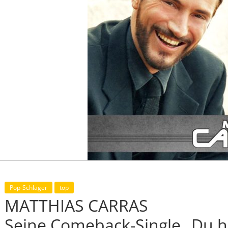
Pop-Schlager
top
MATTHIAS CARRAS
Seine Comeback-Single „Du h