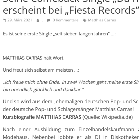
erscheint bei „Fiesta Records“
29. März 2021
.
0 Kommentare
Matthias Carras
Es ist seine erste Single „seit sieben langen Jahren“ …:
MATTHIAS CARRAS hält Wort.
Und freut sich selbst am meisten …:
„Ich freue mich ohne Ende. In zwei Wochen geht meine erste Sing
bin unendlich glücklich und dankbar.“
Und so wird aus dem „ehemaligen deutschen Pop- und Sch
der deutsche Pop- und Schlagersänger Matthias Carras!
Kurzbiografie MATTHIAS CARRAS
(Quelle: Wikipedia.de)
Nach einer Ausbildung zum Einzelhandelskaufmann a
Modehaus. Nebenbei jobbte er als DJ in Diskotheken