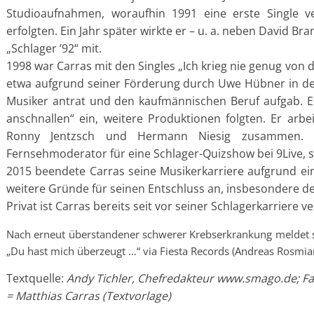
Studioaufnahmen, woraufhin 1991 eine erste Single ver
erfolgten. Ein Jahr später wirkte er – u. a. neben David B
„Schlager ’92“ mit.
1998 war Carras mit den Singles „Ich krieg nie genug von di
etwa aufgrund seiner Förderung durch Uwe Hübner in der 
Musiker antrat und den kaufmännischen Beruf aufgab. E
anschnallen“ ein, weitere Produktionen folgten. Er ar
Ronny Jentzsch und Hermann Niesig zusammen.
Fernsehmoderator für eine Schlager-Quizshow bei 9Live, s
2015 beendete Carras seine Musikerkarriere aufgrund ei
weitere Gründe für seinen Entschluss an, insbesondere d
Privat ist Carras bereits seit vor seiner Schlagerkarriere v
Nach erneut überstandener schwerer Krebserkrankung meldet si
„Du hast mich überzeugt …“ via Fiesta Records (Andreas Rosmia
Textquelle:
Andy Tichler, Chefredakteur www.smago.de; F
= Matthias Carras (Textvorlage)