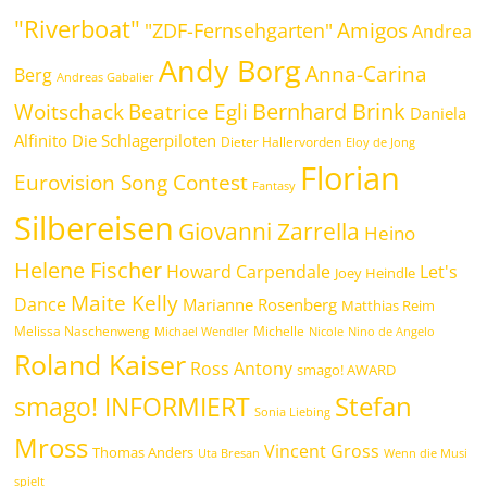
"Riverboat"
Amigos
"ZDF-Fernsehgarten"
Andrea
Andy Borg
Anna-Carina
Berg
Andreas Gabalier
Bernhard Brink
Beatrice Egli
Woitschack
Daniela
Alfinito
Die Schlagerpiloten
Dieter Hallervorden
Eloy de Jong
Florian
Eurovision Song Contest
Fantasy
Silbereisen
Giovanni Zarrella
Heino
Helene Fischer
Howard Carpendale
Let's
Joey Heindle
Maite Kelly
Dance
Marianne Rosenberg
Matthias Reim
Melissa Naschenweng
Michelle
Michael Wendler
Nicole
Nino de Angelo
Roland Kaiser
Ross Antony
smago! AWARD
Stefan
smago! INFORMIERT
Sonia Liebing
Mross
Vincent Gross
Thomas Anders
Uta Bresan
Wenn die Musi
spielt