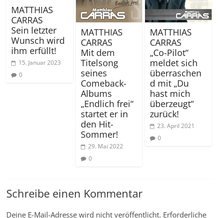
MATTHIAS
CARRAS
Sein letzter
MATTHIAS
MATTHIAS
Wunsch wird
CARRAS
CARRAS
ihm erfüllt!
„Co-Pilot“
Mit dem
meldet sich
Titelsong
15. Januar 2023
überraschen
seines
0
d mit „Du
Comeback-
hast mich
Albums
überzeugt“
„Endlich frei“
zurück!
startet er in
den Hit-
23. April 2021
Sommer!
0
29. Mai 2022
0
Schreibe einen Kommentar
Deine E-Mail-Adresse wird nicht veröffentlicht.
Erforderliche