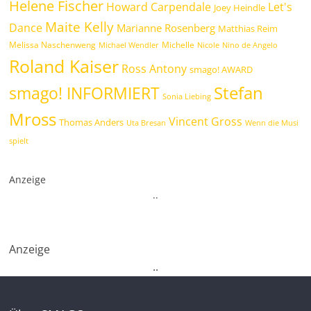
Helene Fischer
Howard Carpendale
Let's
Joey Heindle
Maite Kelly
Dance
Marianne Rosenberg
Matthias Reim
Melissa Naschenweng
Michelle
Michael Wendler
Nicole
Nino de Angelo
Roland Kaiser
Ross Antony
smago! AWARD
Stefan
smago! INFORMIERT
Sonia Liebing
Mross
Vincent Gross
Thomas Anders
Uta Bresan
Wenn die Musi
spielt
Anzeige
.
.
Anzeige
.
.