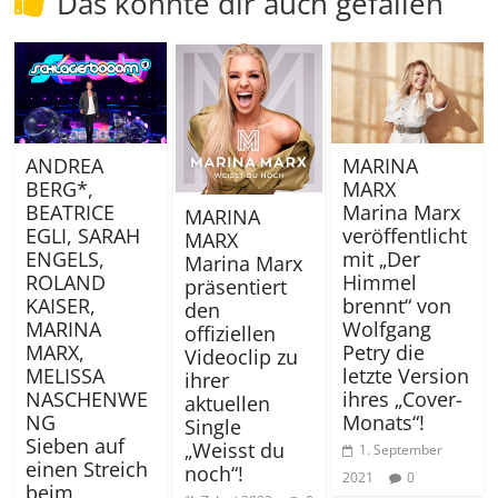
Das könnte dir auch gefallen
ANDREA
MARINA
BERG*,
MARX
BEATRICE
Marina Marx
MARINA
EGLI, SARAH
veröffentlicht
MARX
ENGELS,
mit „Der
Marina Marx
ROLAND
Himmel
präsentiert
KAISER,
brennt“ von
den
MARINA
Wolfgang
offiziellen
MARX,
Petry die
Videoclip zu
MELISSA
letzte Version
ihrer
NASCHENWE
ihres „Cover-
aktuellen
NG
Monats“!
Single
Sieben auf
„Weisst du
1. September
einen Streich
noch“!
2021
0
beim