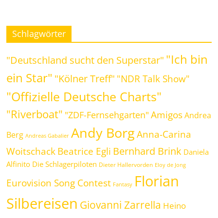
Schlagwörter
"Ich bin
"Deutschland sucht den Superstar"
ein Star"
"Kölner Treff"
"NDR Talk Show"
"Offizielle Deutsche Charts"
"Riverboat"
Amigos
"ZDF-Fernsehgarten"
Andrea
Andy Borg
Anna-Carina
Berg
Andreas Gabalier
Bernhard Brink
Beatrice Egli
Woitschack
Daniela
Alfinito
Die Schlagerpiloten
Dieter Hallervorden
Eloy de Jong
Florian
Eurovision Song Contest
Fantasy
Silbereisen
Giovanni Zarrella
Heino