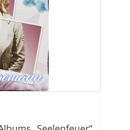
n Albums „Seelenfeuer“