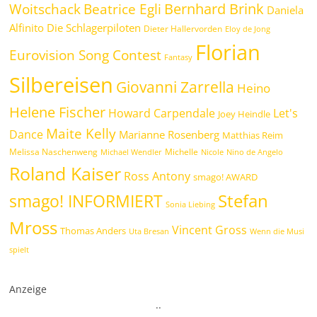
Bernhard Brink
Beatrice Egli
Woitschack
Daniela
Alfinito
Die Schlagerpiloten
Dieter Hallervorden
Eloy de Jong
Florian
Eurovision Song Contest
Fantasy
Silbereisen
Giovanni Zarrella
Heino
Helene Fischer
Howard Carpendale
Let's
Joey Heindle
Maite Kelly
Dance
Marianne Rosenberg
Matthias Reim
Melissa Naschenweng
Michelle
Michael Wendler
Nicole
Nino de Angelo
Roland Kaiser
Ross Antony
smago! AWARD
Stefan
smago! INFORMIERT
Sonia Liebing
Mross
Vincent Gross
Thomas Anders
Uta Bresan
Wenn die Musi
spielt
Anzeige
.
.