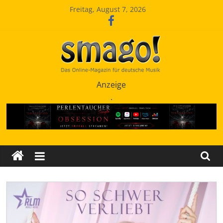
Zum
Freitag, August 7, 2026
Inhalt
springen
Smago
Anzeige
.
SchlagerMAGazinOnline