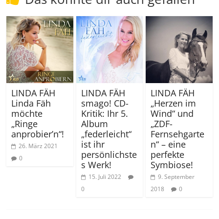
LINDA FÄH
LINDA FÄH
LINDA FÄH
Linda Fäh
smago! CD-
„Herzen im
möchte
Kritik: Ihr 5.
Wind“ und
„Ringe
Album
„ZDF-
anprobier’n“!
„federleicht“
Fernsehgarte
ist ihr
n“ – eine
26. März 2021
persönlichste
perfekte
0
s Werk!
Symbiose!
15. Juli 2022
9. September
0
2018
0