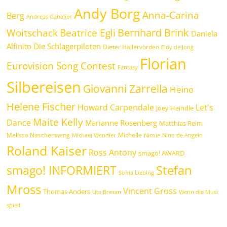
Andy Borg
Anna-Carina
Berg
Andreas Gabalier
Bernhard Brink
Beatrice Egli
Woitschack
Daniela
Alfinito
Die Schlagerpiloten
Dieter Hallervorden
Eloy de Jong
Florian
Eurovision Song Contest
Fantasy
Silbereisen
Giovanni Zarrella
Heino
Helene Fischer
Howard Carpendale
Let's
Joey Heindle
Maite Kelly
Dance
Marianne Rosenberg
Matthias Reim
Melissa Naschenweng
Michelle
Michael Wendler
Nicole
Nino de Angelo
Roland Kaiser
Ross Antony
smago! AWARD
Stefan
smago! INFORMIERT
Sonia Liebing
Mross
Vincent Gross
Thomas Anders
Uta Bresan
Wenn die Musi
spielt