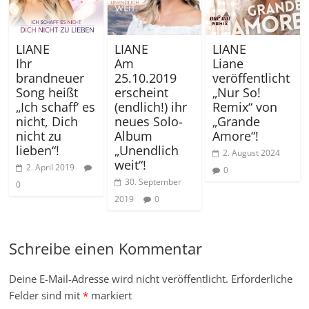
LIANE
LIANE
LIANE
Ihr
Am
Liane
brandneuer
25.10.2019
veröffentlicht
Song heißt
erscheint
„Nur So!
„Ich schaff‘ es
(endlich!) ihr
Remix“ von
nicht, Dich
neues Solo-
„Grande
nicht zu
Album
Amore“!
lieben“!
„Unendlich
2. August 2024
weit“!
2. April 2019
0
30. September
0
2019
0
Schreibe einen Kommentar
Deine E-Mail-Adresse wird nicht veröffentlicht.
Erforderliche
Felder sind mit
*
markiert