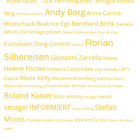
"Riverboat"
Amigos
"ZDF-Fernsehgarten"
Andrea
Andy Borg
Anna-Carina
Berg
Andreas Gabalier
Bernhard Brink
Beatrice Egli
Woitschack
Daniela
Alfinito
Die Schlagerpiloten
Dieter Hallervorden
Eloy de Jong
Florian
Eurovision Song Contest
Fantasy
Silbereisen
Giovanni Zarrella
Heino
Helene Fischer
Howard Carpendale
Let's
Joey Heindle
Maite Kelly
Dance
Marianne Rosenberg
Matthias Reim
Melissa Naschenweng
Michelle
Michael Wendler
Nicole
Nino de Angelo
Roland Kaiser
Ross Antony
smago! AWARD
Stefan
smago! INFORMIERT
Sonia Liebing
Mross
Vincent Gross
Thomas Anders
Uta Bresan
Wenn die Musi
spielt