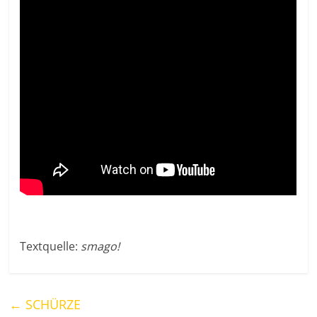
Textquelle:
smago!
←
SCHÜRZE