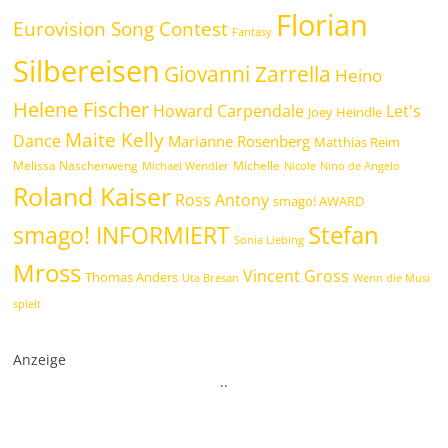
Florian
Eurovision Song Contest
Fantasy
Silbereisen
Giovanni Zarrella
Heino
Helene Fischer
Howard Carpendale
Let's
Joey Heindle
Maite Kelly
Dance
Marianne Rosenberg
Matthias Reim
Melissa Naschenweng
Michelle
Michael Wendler
Nicole
Nino de Angelo
Roland Kaiser
Ross Antony
smago! AWARD
Stefan
smago! INFORMIERT
Sonia Liebing
Mross
Vincent Gross
Thomas Anders
Uta Bresan
Wenn die Musi
spielt
Anzeige
.
.