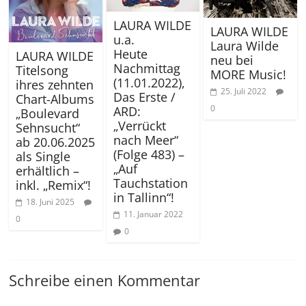
LAURA WILDE
LAURA WILDE
u.a.
Laura Wilde
Heute
LAURA WILDE
neu bei
Nachmittag
Titelsong
MORE Music!
(11.01.2022),
ihres zehnten
25. Juli 2022
Das Erste /
Chart-Albums
0
ARD:
„Boulevard
„Verrückt
Sehnsucht“
nach Meer“
ab 20.06.2025
(Folge 483) –
als Single
„Auf
erhältlich –
Tauchstation
inkl. „Remix“!
in Tallinn“!
18. Juni 2025
11. Januar 2022
0
0
Schreibe einen Kommentar