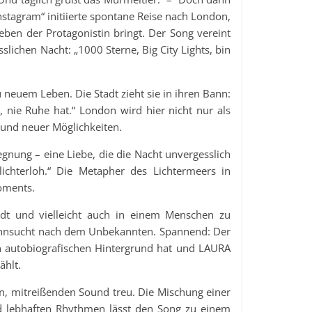
tagram“ initiierte spontane Reise nach London,
eben der Protagonistin bringt. Der Song vereint
lichen Nacht: „1000 Sterne, Big City Lights, bin
euem Leben. Die Stadt zieht sie in ihren Bann:
t, nie Ruhe hat.“ London wird hier nicht nur als
t und neuer Möglichkeiten.
gnung – eine Liebe, die die Nacht unvergesslich
chterloh.“ Die Metapher des Lichtermeers in
oments.
adt und vielleicht auch in einem Menschen zu
Sehnsucht nach dem Unbekannten. Spannend: Der
en autobiografischen Hintergrund hat und LAURA
ählt.
en, mitreißenden Sound treu. Die Mischung einer
 lebhaften Rhythmen lässt den Song zu einem