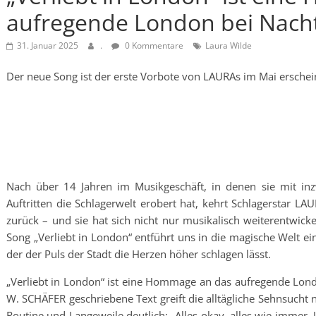
aufregende London bei Nacht
31. Januar 2025
.
0 Kommentare
Laura Wilde
Der neue Song ist der erste Vorbote von LAURAs im Mai ersch
Nach über 14 Jahren im Musikgeschäft, in denen sie mit inz
Auftritten die Schlagerwelt erobert hat, kehrt Schlagerstar L
zurück – und sie hat sich nicht nur musikalisch weiterentwicke
Song „Verliebt in London“ entführt uns in die magische Welt ei
der der Puls der Stadt die Herzen höher schlagen lässt.
„Verliebt in London“ ist eine Hommage an das aufregende Lo
W. SCHÄFER geschriebene Text greift die alltägliche Sehnsucht
Routine und Langeweile deutlich: „Alles okay, alles wie immer.