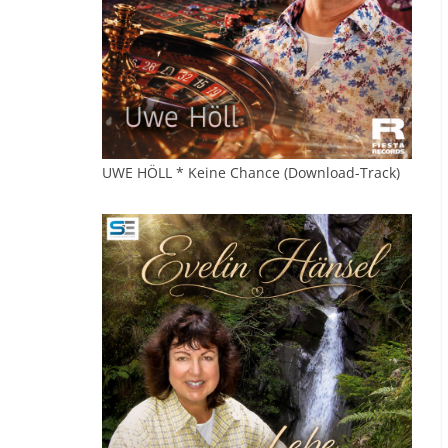
UWE HÖLL * Keine Chance (Download-Track)