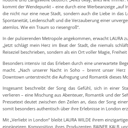
kommt der Wendepunkt – eine durch eine Werbeanzeige „auf Ins
die nicht nur eine neue Stadt, sondern auch die Liebe in das L
Spontaneität, Leidenschaft und die Verzauberung einer unvergess
atemlos. Wie ein Traum so riesengroß“.
In der pulsierenden Metropole angekommen, erwacht LAURA zu n
„Jetzt schlägt mein Herz im Beat der Stadt, die niemals schläf
Reiseziel beschrieben, sondern als ein Ort voller Magie, Freihei
Besonders intensiv ist das Erleben durch eine unerwartete Bege
macht. „Nach unserer Nacht in Soho – brennt unser Herz li
Downtown unterstreicht die Aufregung und Romantik dieses M
Insgesamt beschreibt der Song das Gefühl, sich in einer St
verlieren – eine Mischung aus Abenteuer, Romantik und der 
Pressetext deutet zwischen den Zeilen an, dass der Song ein
somit besonders authentisch über ihre Erlebnisse in London erz
Mit „Verliebt in London“ bleibt LAURA WILDE ihrem einzigartig
eingängigen Komposition ihres Produzenten RAINER KALB und