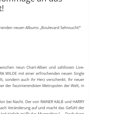
!
einenden neuen Albums „Boulevard Sehnsucht!“
wischen neun Chart-Alben und zahllosen Live-
AURA WILDE mit einer erfrischenden neuen Single
lt, sondern auch ihr Herz verschenkt. Ihr neuer
ner der faszinierendsten Metropolen der Welt, in
ndon bei Nacht. Der von RAINER KALB und HARRY
 nach Veränderung auf und macht das Gefühl der
 Und täglich grüßt das Murmeltier.“ – Doch dann