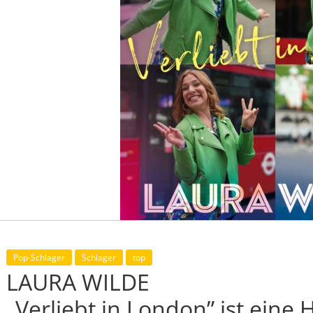
Pop-Schlager
Schlager
top
LAURA WILDE
„Verliebt in London” ist ein