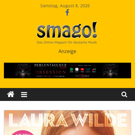
Zum
Samstag, August 8, 2026
Inhalt
springen
Smago
Anzeige
.
SchlagerMAGazinOnline