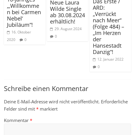
Das Erste /
Neue Laura
„‚Willkomme
ARD:
Wilde Single
n bei Carmen
„Verrückt
ab 30.08.2024
Nebel‘
nach Meer“
erhältlich!
Jubiläum“!
(Folge 484) –
29. August 2024
„Im Herzen
16. Oktober
0
der
2020
0
Hansestadt
Danzig“!
12. Januar 2022
0
Schreibe einen Kommentar
Deine E-Mail-Adresse wird nicht veröffentlicht.
Erforderliche
Felder sind mit
*
markiert
Kommentar
*