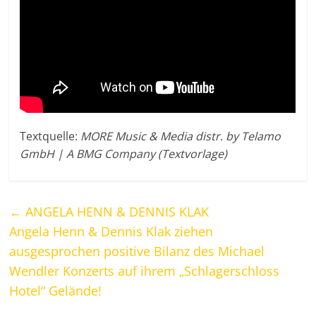
Textquelle:
MORE Music & Media distr. by Telamo
GmbH | A BMG Company (Textvorlage)
←
ANGELA HENN & DENNIS KLAK
Angela Henn & Dennis Klak ziehen
ausgesprochen positive Bilanz des Michael
Wendler Konzerts auf ihrem „Schlagerschloss
Hotel“ Gelände!