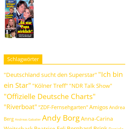
Schlagwörter
"Ich bin
"Deutschland sucht den Superstar"
ein Star"
"Kölner Treff"
"NDR Talk Show"
"Offizielle Deutsche Charts"
"Riverboat"
Amigos
"ZDF-Fernsehgarten"
Andrea
Andy Borg
Anna-Carina
Berg
Andreas Gabalier
Bernhard Brink
Beatrice Egli
Woitschack