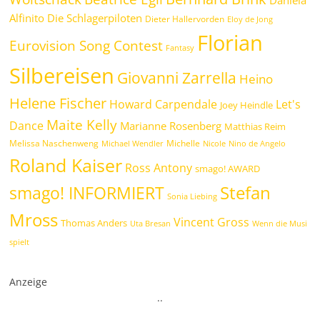
Daniela
Alfinito
Die Schlagerpiloten
Dieter Hallervorden
Eloy de Jong
Florian
Eurovision Song Contest
Fantasy
Silbereisen
Giovanni Zarrella
Heino
Helene Fischer
Howard Carpendale
Let's
Joey Heindle
Maite Kelly
Dance
Marianne Rosenberg
Matthias Reim
Melissa Naschenweng
Michelle
Michael Wendler
Nicole
Nino de Angelo
Roland Kaiser
Ross Antony
smago! AWARD
Stefan
smago! INFORMIERT
Sonia Liebing
Mross
Vincent Gross
Thomas Anders
Uta Bresan
Wenn die Musi
spielt
Anzeige
.
.