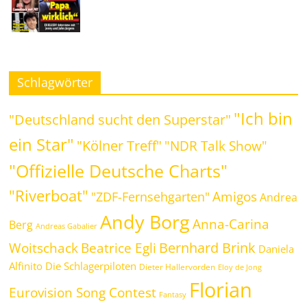
Schlagwörter
"Ich bin
"Deutschland sucht den Superstar"
ein Star"
"Kölner Treff"
"NDR Talk Show"
"Offizielle Deutsche Charts"
"Riverboat"
Amigos
"ZDF-Fernsehgarten"
Andrea
Andy Borg
Anna-Carina
Berg
Andreas Gabalier
Bernhard Brink
Beatrice Egli
Woitschack
Daniela
Alfinito
Die Schlagerpiloten
Dieter Hallervorden
Eloy de Jong
Florian
Eurovision Song Contest
Fantasy