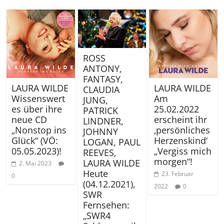
ROSS
ANTONY,
FANTASY,
LAURA WILDE
LAURA WILDE
CLAUDIA
Wissenswert
Am
JUNG,
es über ihre
25.02.2022
PATRICK
neue CD
erscheint ihr
LINDNER,
„Nonstop ins
‚persönliches
JOHNNY
Glück“ (VÖ:
Herzenskind‘
LOGAN, PAUL
05.05.2023)!
„Vergiss mich
REEVES,
morgen“!
LAURA WILDE
2. Mai 2023
Heute
23. Februar
0
(04.12.2021),
2022
0
SWR
Fernsehen:
„SWR4