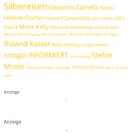
Silbereisen
Giovanni Zarrella
Heino
Helene Fischer
Howard Carpendale
Let's
Joey Heindle
Maite Kelly
Dance
Marianne Rosenberg
Matthias Reim
Melissa Naschenweng
Michelle
Michael Wendler
Nicole
Nino de Angelo
Roland Kaiser
Ross Antony
smago! AWARD
Stefan
smago! INFORMIERT
Sonia Liebing
Mross
Vincent Gross
Thomas Anders
Uta Bresan
Wenn die Musi
spielt
Anzeige
.
.
Anzeige
.
.