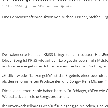
18. Juli 2024
.
0 Kommentare
Kriss
Eine Gemeinschaftsproduktion von Michael Fischer, Steffen Jür
Der talentierte Künstler KRiSS bringt seinen neuesten Hit „En
Dieser Song ist KRiSS wie auf den Leib geschrieben – ein Meist
auch seine energetische Bühnenpräsenz perfekt zur Geltung bri
„Endlich wieder Tanzen geh‘n“ ist das Ergebnis einer beeind
als den renommierten Produzenten und Songwritern Michael Fis
Diese talentierten Köpfe haben bereits für Schlagergrößen wie
Woitschack zahlreiche Songs produziert.
Ihr unverwechselbares Gespür für eingängige Melodien, und e