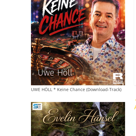
UWE HÖLL * Keine Chance (Download-Track)