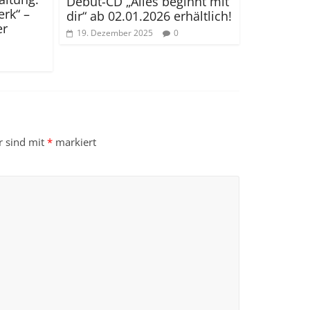
Debüt-CD „Alles beginnt mit
rk“ –
dir“ ab 02.01.2026 erhältlich!
er
19. Dezember 2025
0
r sind mit
*
markiert