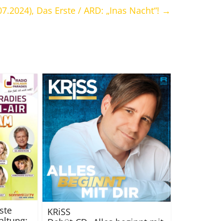
07.2024), Das Erste / ARD: „Inas Nacht“!
→
ste
KRiSS
altung: