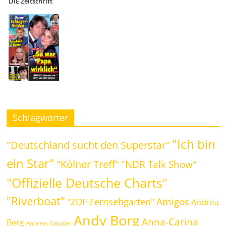
DIE Zeitschrift
Schlagwörter
"Ich bin
"Deutschland sucht den Superstar"
ein Star"
"Kölner Treff"
"NDR Talk Show"
"Offizielle Deutsche Charts"
"Riverboat"
Amigos
"ZDF-Fernsehgarten"
Andrea
Andy Borg
Anna-Carina
Berg
Andreas Gabalier