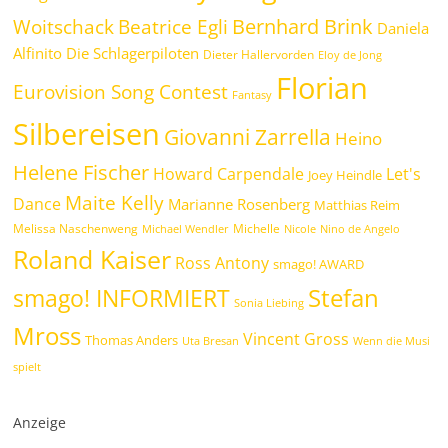
Bernhard Brink
Beatrice Egli
Woitschack
Daniela
Alfinito
Die Schlagerpiloten
Dieter Hallervorden
Eloy de Jong
Florian
Eurovision Song Contest
Fantasy
Silbereisen
Giovanni Zarrella
Heino
Helene Fischer
Howard Carpendale
Let's
Joey Heindle
Maite Kelly
Dance
Marianne Rosenberg
Matthias Reim
Melissa Naschenweng
Michelle
Michael Wendler
Nicole
Nino de Angelo
Roland Kaiser
Ross Antony
smago! AWARD
Stefan
smago! INFORMIERT
Sonia Liebing
Mross
Vincent Gross
Thomas Anders
Uta Bresan
Wenn die Musi
spielt
Anzeige
.
.