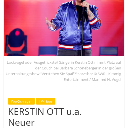
Lockvogel oder Ausgetrickste? Sängerin Kerstin Ott nimmt Platz auf
der Couch bei Barbara Schöneberger in der großen
Unterhaltungsshow "Verstehen Sie Spaß?"<br><br> © SWR - Kimmig
Entertainment / Manfred H. Vogel
Pop-Schlager
TV-Tipps
KERSTIN OTT u.a.
Neuer