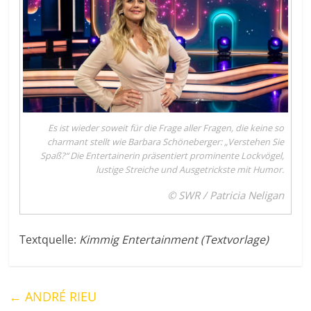
Es ist wieder soweit für die Frage aller Fragen, die keine so
charmant stellt wie Barbara Schöneberger: „Verstehen Sie
Spaß?“ Die Entertainerin präsentiert prominente Lockvögel,
lustige Streiche und Ausgetrickste mit Humor.
© SWR / Patricia Neligan
Textquelle:
Kimmig Entertainment (Textvorlage)
←
ANDRÉ RIEU