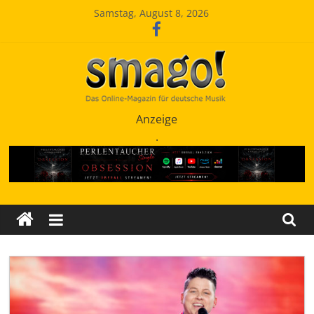
Zum
Samstag, August 8, 2026
Inhalt
springen
Smago
Anzeige
.
SchlagerMAGazinOnline