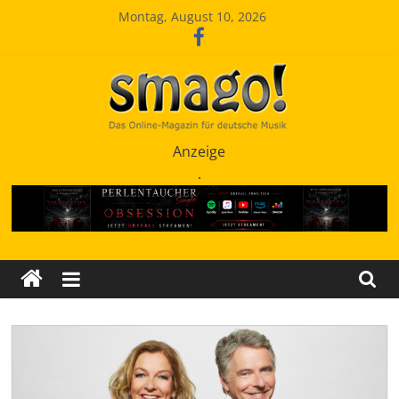
Zum
Montag, August 10, 2026
Inhalt
springen
Smago
Anzeige
.
SchlagerMAGazinOnline