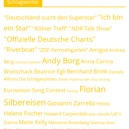
Schlagwörter
"Ich bin
"Deutschland sucht den Superstar"
ein Star"
"Kölner Treff"
"NDR Talk Show"
"Offizielle Deutsche Charts"
"Riverboat"
Amigos
"ZDF-Fernsehgarten"
Andrea
Andy Borg
Anna-Carina
Berg
Andreas Gabalier
Bernhard Brink
Beatrice Egli
Woitschack
Daniela
Alfinito
Die Schlagerpiloten
Dieter Hallervorden
Eloy de Jong
Florian
Eurovision Song Contest
Fantasy
Silbereisen
Giovanni Zarrella
Heino
Helene Fischer
Howard Carpendale
Let's
Joey Heindle
Maite Kelly
Dance
Marianne Rosenberg
Matthias Reim