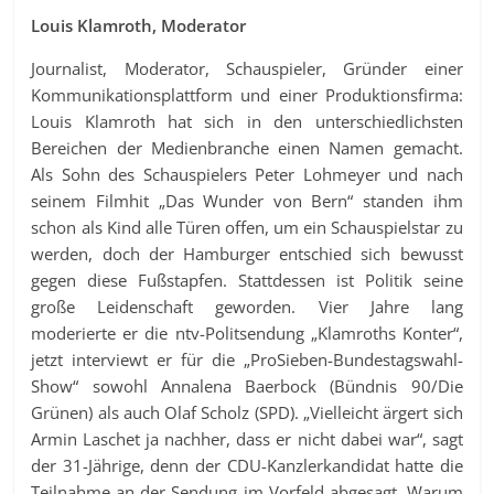
Louis Klamroth, Moderator
Journalist, Moderator, Schauspieler, Gründer einer
Kommunikationsplattform und einer Produktionsfirma:
Louis Klamroth hat sich in den unterschiedlichsten
Bereichen der Medienbranche einen Namen gemacht.
Als Sohn des Schauspielers Peter Lohmeyer und nach
seinem Filmhit „Das Wunder von Bern“ standen ihm
schon als Kind alle Türen offen, um ein Schauspielstar zu
werden, doch der Hamburger entschied sich bewusst
gegen diese Fußstapfen. Stattdessen ist Politik seine
große Leidenschaft geworden. Vier Jahre lang
moderierte er die ntv-Politsendung „Klamroths Konter“,
jetzt interviewt er für die „ProSieben-Bundestagswahl-
Show“ sowohl Annalena Baerbock (Bündnis 90/Die
Grünen) als auch Olaf Scholz (SPD). „Vielleicht ärgert sich
Armin Laschet ja nachher, dass er nicht dabei war“, sagt
der 31-Jährige, denn der CDU-Kanzlerkandidat hatte die
Teilnahme an der Sendung im Vorfeld abgesagt. Warum