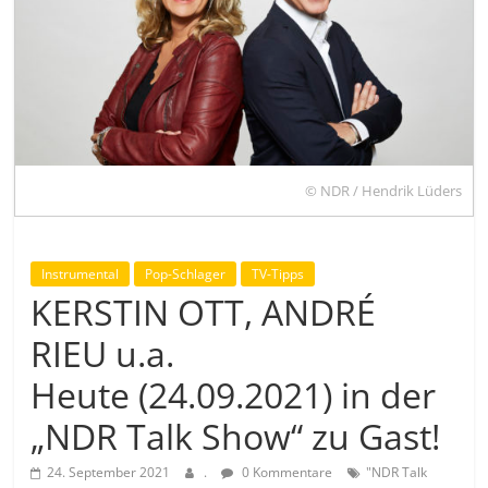
© NDR / Hendrik Lüders
Instrumental
Pop-Schlager
TV-Tipps
KERSTIN OTT, ANDRÉ
RIEU u.a.
Heute (24.09.2021) in der
„NDR Talk Show“ zu Gast!
24. September 2021
.
0 Kommentare
"NDR Talk