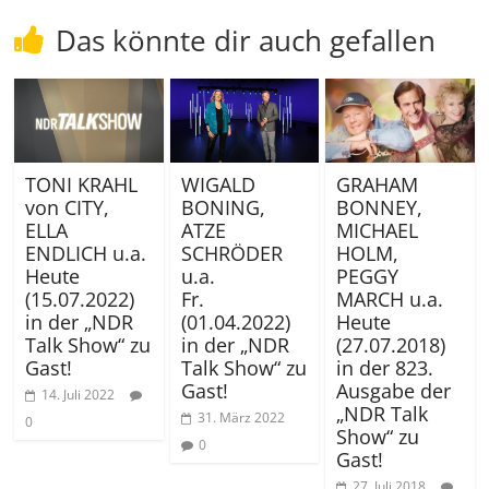
Das könnte dir auch gefallen
TONI KRAHL
GRAHAM
WIGALD
von CITY,
BONNEY,
BONING,
ELLA
MICHAEL
ATZE
ENDLICH u.a.
HOLM,
SCHRÖDER
Heute
PEGGY
u.a.
(15.07.2022)
MARCH u.a.
Fr.
in der „NDR
Heute
(01.04.2022)
Talk Show“ zu
(27.07.2018)
in der „NDR
Gast!
in der 823.
Talk Show“ zu
Ausgabe der
Gast!
14. Juli 2022
„NDR Talk
31. März 2022
0
Show“ zu
0
Gast!
27. Juli 2018