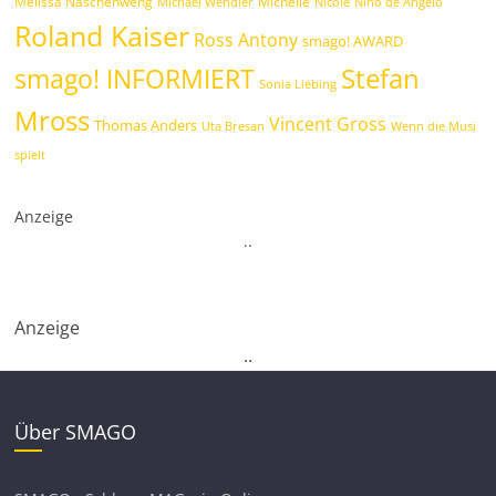
Melissa Naschenweng
Michelle
Michael Wendler
Nicole
Nino de Angelo
Roland Kaiser
Ross Antony
smago! AWARD
Stefan
smago! INFORMIERT
Sonia Liebing
Mross
Vincent Gross
Thomas Anders
Uta Bresan
Wenn die Musi
spielt
Anzeige
.
.
Anzeige
.
.
Über SMAGO