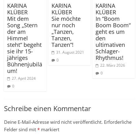
KARINA
KARINA
KARINA
KLÜBER
KLÜBER
KLÜBER
Mit dem
Sie möchte
In “Boom
Song „Stern
nur noch
Boom Boom“
der am
„Tanzen,
geht es um
Himmel
Tanzen,
den
steht“ begeht
Tanzen“!
ultimativen
sie ihr 15-
Schlager-
31. August 2021
jähriges
Rhythmus!
0
Bühnenjubilä
22. März 2026
um!
0
27. April 2024
0
Schreibe einen Kommentar
Deine E-Mail-Adresse wird nicht veröffentlicht.
Erforderliche
Felder sind mit
*
markiert