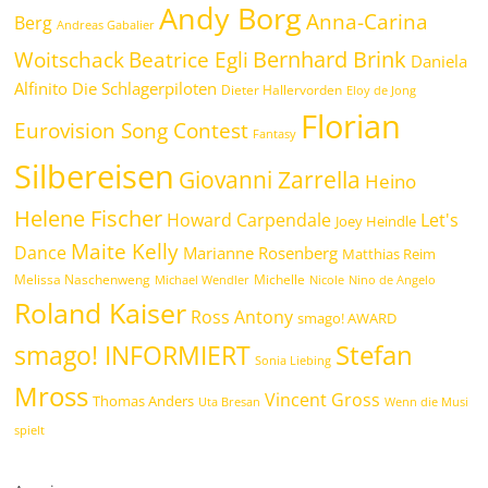
Andy Borg
Anna-Carina
Berg
Andreas Gabalier
Bernhard Brink
Beatrice Egli
Woitschack
Daniela
Alfinito
Die Schlagerpiloten
Dieter Hallervorden
Eloy de Jong
Florian
Eurovision Song Contest
Fantasy
Silbereisen
Giovanni Zarrella
Heino
Helene Fischer
Howard Carpendale
Let's
Joey Heindle
Maite Kelly
Dance
Marianne Rosenberg
Matthias Reim
Melissa Naschenweng
Michelle
Michael Wendler
Nicole
Nino de Angelo
Roland Kaiser
Ross Antony
smago! AWARD
Stefan
smago! INFORMIERT
Sonia Liebing
Mross
Vincent Gross
Thomas Anders
Uta Bresan
Wenn die Musi
spielt