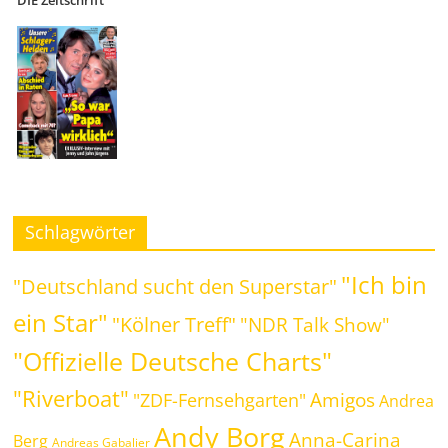
DIE Zeitschrift
Schlagwörter
"Ich bin
"Deutschland sucht den Superstar"
ein Star"
"Kölner Treff"
"NDR Talk Show"
"Offizielle Deutsche Charts"
"Riverboat"
Amigos
"ZDF-Fernsehgarten"
Andrea
Andy Borg
Anna-Carina
Berg
Andreas Gabalier