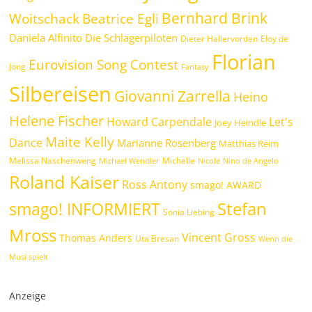
Bernhard Brink
Woitschack
Beatrice Egli
Daniela Alfinito
Die Schlagerpiloten
Dieter Hallervorden
Eloy de
Florian
Eurovision Song Contest
Jong
Fantasy
Silbereisen
Giovanni Zarrella
Heino
Helene Fischer
Howard Carpendale
Let's
Joey Heindle
Maite Kelly
Dance
Marianne Rosenberg
Matthias Reim
Melissa Naschenweng
Michelle
Michael Wendler
Nicole
Nino de Angelo
Roland Kaiser
Ross Antony
smago! AWARD
Stefan
smago! INFORMIERT
Sonia Liebing
Mross
Vincent Gross
Thomas Anders
Uta Bresan
Wenn die
Musi spielt
Anzeige
.
.