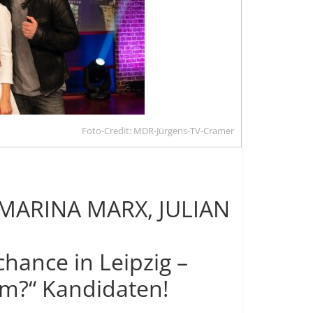
Foto-Credit: MDR-Jürgens-TV-Cramer
 MARINA MARX, JULIAN
chance in Leipzig –
m?“ Kandidaten!