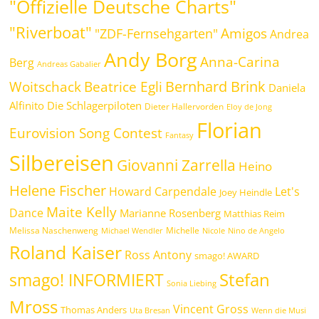
"Offizielle Deutsche Charts"
"Riverboat"
Amigos
"ZDF-Fernsehgarten"
Andrea
Andy Borg
Anna-Carina
Berg
Andreas Gabalier
Bernhard Brink
Beatrice Egli
Woitschack
Daniela
Alfinito
Die Schlagerpiloten
Dieter Hallervorden
Eloy de Jong
Florian
Eurovision Song Contest
Fantasy
Silbereisen
Giovanni Zarrella
Heino
Helene Fischer
Howard Carpendale
Let's
Joey Heindle
Maite Kelly
Dance
Marianne Rosenberg
Matthias Reim
Melissa Naschenweng
Michelle
Michael Wendler
Nicole
Nino de Angelo
Roland Kaiser
Ross Antony
smago! AWARD
Stefan
smago! INFORMIERT
Sonia Liebing
Mross
Vincent Gross
Thomas Anders
Uta Bresan
Wenn die Musi