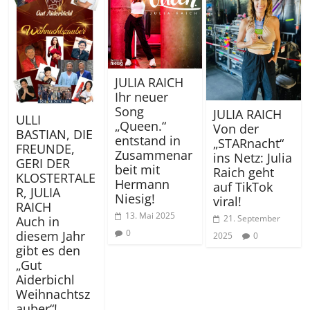
JULIA RAICH
Ihr neuer
Song
JULIA RAICH
ULLI
„Queen.“
Von der
BASTIAN, DIE
entstand in
„STARnacht“
FREUNDE,
Zusammenar
ins Netz: Julia
GERI DER
beit mit
Raich geht
KLOSTERTALE
Hermann
auf TikTok
R, JULIA
Niesig!
viral!
RAICH
13. Mai 2025
21. September
Auch in
0
diesem Jahr
2025
0
gibt es den
„Gut
Aiderbichl
Weihnachtsz
auber“!