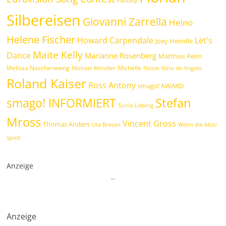
Fantasy
Silbereisen
Giovanni Zarrella
Heino
Helene Fischer
Howard Carpendale
Let's
Joey Heindle
Maite Kelly
Dance
Marianne Rosenberg
Matthias Reim
Melissa Naschenweng
Michelle
Michael Wendler
Nicole
Nino de Angelo
Roland Kaiser
Ross Antony
smago! AWARD
Stefan
smago! INFORMIERT
Sonia Liebing
Mross
Vincent Gross
Thomas Anders
Uta Bresan
Wenn die Musi
spielt
Anzeige
.
.
Anzeige