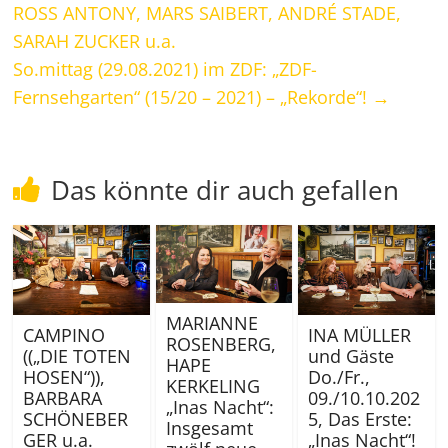
ROSS ANTONY, MARS SAIBERT, ANDRÉ STADE,
SARAH ZUCKER u.a.
So.mittag (29.08.2021) im ZDF: „ZDF-
Fernsehgarten“ (15/20 – 2021) – „Rekorde“!
→
Das könnte dir auch gefallen
MARIANNE
CAMPINO
INA MÜLLER
ROSENBERG,
((„DIE TOTEN
und Gäste
HAPE
HOSEN“)),
Do./Fr.,
KERKELING
BARBARA
09./10.10.202
„Inas Nacht“:
SCHÖNEBER
5, Das Erste:
Insgesamt
GER u.a.
„Inas Nacht“!