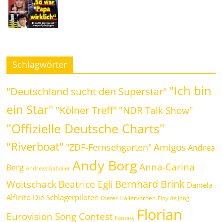
Schlagwörter
"Ich bin
"Deutschland sucht den Superstar"
ein Star"
"Kölner Treff"
"NDR Talk Show"
"Offizielle Deutsche Charts"
"Riverboat"
Amigos
"ZDF-Fernsehgarten"
Andrea
Andy Borg
Anna-Carina
Berg
Andreas Gabalier
Bernhard Brink
Beatrice Egli
Woitschack
Daniela
Alfinito
Die Schlagerpiloten
Dieter Hallervorden
Eloy de Jong
Florian
Eurovision Song Contest
Fantasy