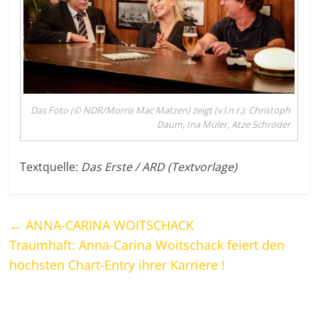
Das Foto (© NDR/Morris Mac Matzen) zeigt (v.l.n.r.): Christoph
Daum, Ina Müler, Atze Schröder
Textquelle:
Das Erste / ARD (Textvorlage)
←
ANNA-CARINA WOITSCHACK
Traumhaft: Anna-Carina Woitschack feiert den
höchsten Chart-Entry ihrer Karriere !