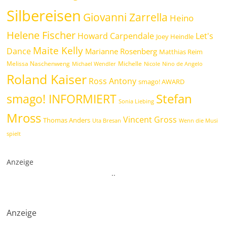
Silbereisen
Giovanni Zarrella
Heino
Helene Fischer
Howard Carpendale
Let's
Joey Heindle
Maite Kelly
Dance
Marianne Rosenberg
Matthias Reim
Melissa Naschenweng
Michelle
Michael Wendler
Nicole
Nino de Angelo
Roland Kaiser
Ross Antony
smago! AWARD
Stefan
smago! INFORMIERT
Sonia Liebing
Mross
Vincent Gross
Thomas Anders
Uta Bresan
Wenn die Musi
spielt
Anzeige
.
.
Anzeige
.
.