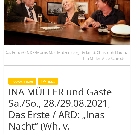
Das Foto (© NDR/Morris Mac Matzen) zeigt (v.l.n.r.): Christoph Daum,
Ina Müler, Atze Schröder
Pop-Schlager
TV-Tipps
INA MÜLLER und Gäste
Sa./So., 28./29.08.2021,
Das Erste / ARD: „Inas
Nacht“ (Wh. v.