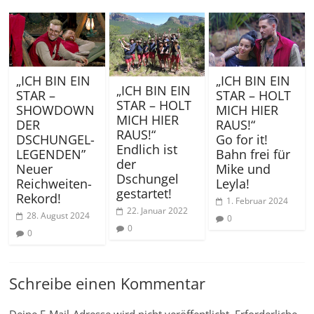
„ICH BIN EIN
„ICH BIN EIN
„ICH BIN EIN
STAR –
STAR – HOLT
STAR – HOLT
SHOWDOWN
MICH HIER
MICH HIER
DER
RAUS!“
RAUS!“
DSCHUNGEL-
Go for it!
Endlich ist
LEGENDEN”
Bahn frei für
der
Neuer
Mike und
Dschungel
Reichweiten-
Leyla!
gestartet!
Rekord!
1. Februar 2024
22. Januar 2022
28. August 2024
0
0
0
Schreibe einen Kommentar