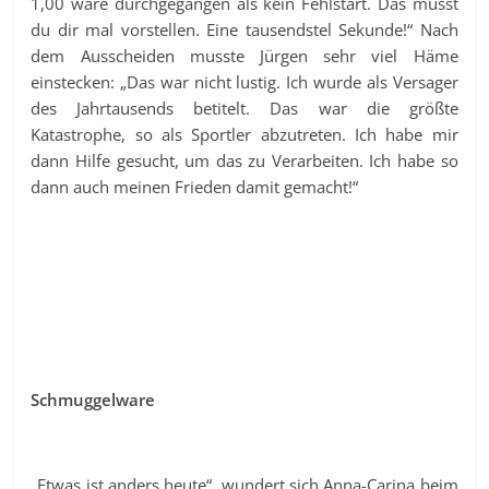
1,00 wäre durchgegangen als kein Fehlstart. Das musst
du dir mal vorstellen. Eine tausendstel Sekunde!“ Nach
dem Ausscheiden musste Jürgen sehr viel Häme
einstecken: „Das war nicht lustig. Ich wurde als Versager
des Jahrtausends betitelt. Das war die größte
Katastrophe, so als Sportler abzutreten. Ich habe mir
dann Hilfe gesucht, um das zu Verarbeiten. Ich habe so
dann auch meinen Frieden damit gemacht!“
Schmuggelware
„Etwas ist anders heute“, wundert sich Anna-Carina beim