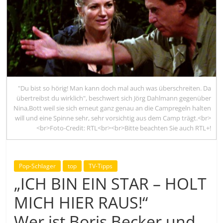
"Du bist so hörig! Man kann doch mal auch was überschreiten. Da
übertreibst du wirklich", beschwert sich Jörg Dahlmann gegenüber
Nina,Bott weil sie sich erneut ganz genau an die Campregeln halten
will und eine Spinne sehr, sehr vorsichtig aus dem Camp trägt.<br>
<br>Foto-Credit: RTL<br><br>Bitte beachten Sie auch RTL+!
Pop-Schlager
top
TV-Tipps
„ICH BIN EIN STAR – HOLT
MICH HIER RAUS!“
Wer ist Boris Becker und