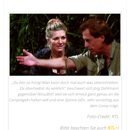
„Du bist so hörig! Man kann doch mal auch was überschreiten.
Da übertreibst du wirklich“, beschwert sich Jörg Dahlmann
gegenüber Nina,Bott weil sie sich erneut ganz genau an die
Campregeln halten will und eine Spinne sehr, sehr vorsichtig aus
dem Camp trägt.
Foto-Credit: RTL
Bitte beachten Sie auch
RTL+
!