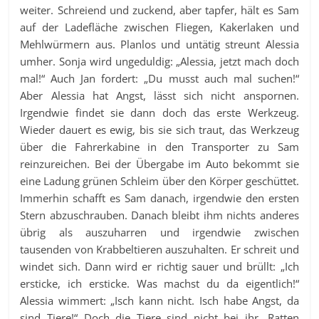
weiter. Schreiend und zuckend, aber tapfer, hält es Sam
auf der Ladefläche zwischen Fliegen, Kakerlaken und
Mehlwürmern aus. Planlos und untätig streunt Alessia
umher. Sonja wird ungeduldig: „Alessia, jetzt mach doch
mal!“ Auch Jan fordert: „Du musst auch mal suchen!“
Aber Alessia hat Angst, lässt sich nicht anspornen.
Irgendwie findet sie dann doch das erste Werkzeug.
Wieder dauert es ewig, bis sie sich traut, das Werkzeug
über die Fahrerkabine in den Transporter zu Sam
reinzureichen. Bei der Übergabe im Auto bekommt sie
eine Ladung grünen Schleim über den Körper geschüttet.
Immerhin schafft es Sam danach, irgendwie den ersten
Stern abzuschrauben. Danach bleibt ihm nichts anderes
übrig als auszuharren und irgendwie zwischen
tausenden von Krabbeltieren auszuhalten. Er schreit und
windet sich. Dann wird er richtig sauer und brüllt: „Ich
ersticke, ich ersticke. Was machst du da eigentlich!“
Alessia wimmert: „Isch kann nicht. Isch habe Angst, da
sind Tiere!“ Doch die Tiere sind nicht bei ihr. Ratten