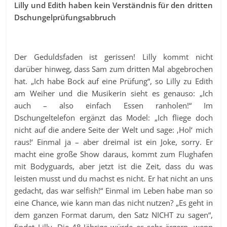
Lilly und Edith haben kein Verständnis für den dritten
Dschungelprüfungsabbruch
Der Geduldsfaden ist gerissen! Lilly kommt nicht
darüber hinweg, dass Sam zum dritten Mal abgebrochen
hat. „Ich habe Bock auf eine Prüfung“, so Lilly zu Edith
am Weiher und die Musikerin sieht es genauso: „Ich
auch – also einfach Essen ranholen!“ Im
Dschungeltelefon ergänzt das Model: „Ich fliege doch
nicht auf die andere Seite der Welt und sage: ‚Hol‘ mich
raus!‘ Einmal ja – aber dreimal ist ein Joke, sorry. Er
macht eine große Show daraus, kommt zum Flughafen
mit Bodyguards, aber jetzt ist die Zeit, dass du was
leisten musst und du machst es nicht. Er hat nicht an uns
gedacht, das war selfish!“ Einmal im Leben habe man so
eine Chance, wie kann man das nicht nutzen? „Es geht in
dem ganzen Format darum, den Satz NICHT zu sagen“,
findet Lilly. Die 48-Jährige würde es sehr ärgern, wenn