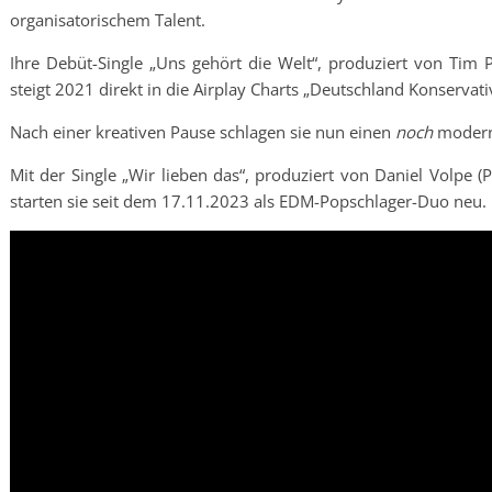
organisatorischem Talent.
Ihre Debüt-Single „Uns gehört die Welt“, produziert von Tim 
steigt 2021 direkt in die Airplay Charts „Deutschland Konservati
Nach einer kreativen Pause schlagen sie nun einen
noch
modern
Mit der Single „Wir lieben das“, produziert von Daniel Volpe (
starten sie seit dem 17.11.2023 als EDM-Popschlager-Duo neu.