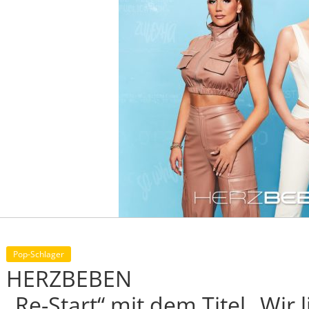
Pop-Schlager
HERZBEBEN
„Re-Start“ mit dem Titel „Wir 