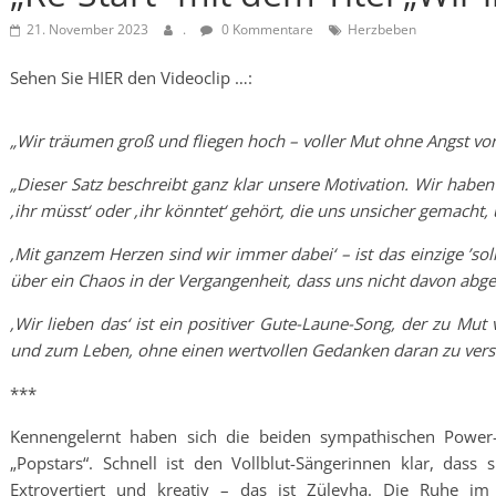
21. November 2023
.
0 Kommentare
Herzbeben
Sehen Sie HIER den Videoclip …:
„Wir träumen groß und fliegen hoch – voller Mut ohne Angst vor
„Dieser Satz beschreibt ganz klar unsere Motivation. Wir haben in 
‚ihr müsst‘ oder ‚ihr könntet‘ gehört, die uns unsicher gemacht,
‚Mit ganzem Herzen sind wir immer dabei‘ – ist das einzige ’soll
über ein Chaos in der Vergangenheit, dass uns nicht davon ab
‚Wir lieben das‘ ist ein positiver Gute-Laune-Song, der zu Mut 
und zum Leben, ohne einen wertvollen Gedanken daran zu ver
***
Kennengelernt haben sich die beiden sympathischen Power
„Popstars“. Schnell ist den Vollblut-Sängerinnen klar, dass 
Extrovertiert und kreativ – das ist Züleyha. Die Ruhe im