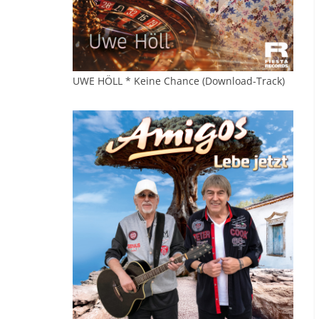
UWE HÖLL * Keine Chance (Download-Track)