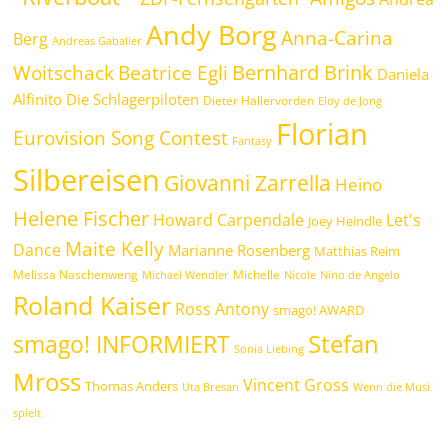
Andy Borg
Anna-Carina
Berg
Andreas Gabalier
Bernhard Brink
Beatrice Egli
Woitschack
Daniela
Alfinito
Die Schlagerpiloten
Dieter Hallervorden
Eloy de Jong
Florian
Eurovision Song Contest
Fantasy
Silbereisen
Giovanni Zarrella
Heino
Helene Fischer
Howard Carpendale
Let's
Joey Heindle
Maite Kelly
Dance
Marianne Rosenberg
Matthias Reim
Melissa Naschenweng
Michelle
Michael Wendler
Nicole
Nino de Angelo
Roland Kaiser
Ross Antony
smago! AWARD
Stefan
smago! INFORMIERT
Sonia Liebing
Mross
Vincent Gross
Thomas Anders
Uta Bresan
Wenn die Musi
spielt