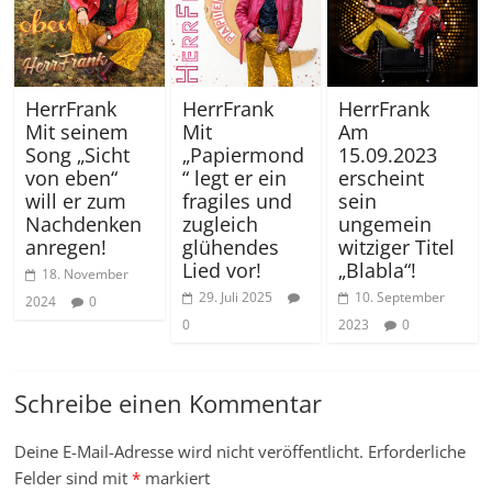
HerrFrank
HerrFrank
HerrFrank
Mit seinem
Mit
Am
Song „Sicht
„Papiermond
15.09.2023
von eben“
“ legt er ein
erscheint
will er zum
fragiles und
sein
Nachdenken
zugleich
ungemein
anregen!
glühendes
witziger Titel
Lied vor!
„Blabla“!
18. November
29. Juli 2025
10. September
2024
0
0
2023
0
Schreibe einen Kommentar
Deine E-Mail-Adresse wird nicht veröffentlicht.
Erforderliche
Felder sind mit
*
markiert