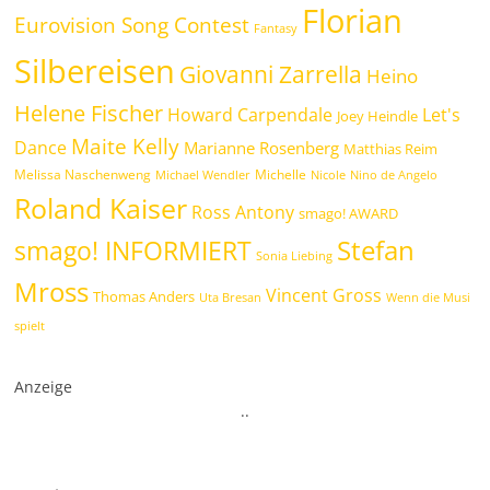
Florian
Eurovision Song Contest
Fantasy
Silbereisen
Giovanni Zarrella
Heino
Helene Fischer
Howard Carpendale
Let's
Joey Heindle
Maite Kelly
Dance
Marianne Rosenberg
Matthias Reim
Melissa Naschenweng
Michelle
Michael Wendler
Nicole
Nino de Angelo
Roland Kaiser
Ross Antony
smago! AWARD
Stefan
smago! INFORMIERT
Sonia Liebing
Mross
Vincent Gross
Thomas Anders
Uta Bresan
Wenn die Musi
spielt
Anzeige
.
.