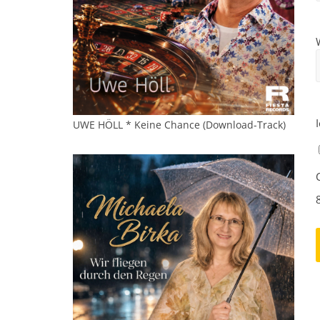
UWE HÖLL * Keine Chance (Download-Track)