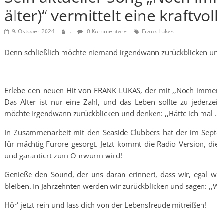
älter)“ vermittelt eine kraftvol
9. Oktober 2024
.
0 Kommentare
Frank Lukas
Denn schließlich möchte niemand irgendwann zurückblicken und
Erlebe den neuen Hit von FRANK LUKAS, der mit ,,Noch immer di
Das Alter ist nur eine Zahl, und das Leben sollte zu jeder
möchte irgendwann zurückblicken und denken: ,,Hätte ich mal 
In Zusammenarbeit mit den Seaside Clubbers hat der im Septem
für mächtig Furore gesorgt. Jetzt kommt die Radio Version, di
und garantiert zum Ohrwurm wird!
Genieße den Sound, der uns daran erinnert, dass wir, egal w
bleiben. In Jahrzehnten werden wir zurückblicken und sagen: ,,W
Hör‘ jetzt rein und lass dich von der Lebensfreude mitreißen!