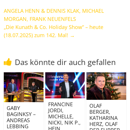
ANGELA HENN & DENNIS KLAK, MICHAEL
MORGAN, FRANK NEUENFELS
„Die Kunath & Co. Holiday Show“ – heute
(18.07.2025) zum 142. Mal!
→
Das könnte dir auch gefallen
FRANCINE
OLAF
GABY
JORDI,
BERGER,
BAGINKSY –
MICHELLE,
KATHARINA
ANDREAS
NICKI, NIK P.,
HERZ, OLAF
LEBBING
HEIN
DER FLIPPER