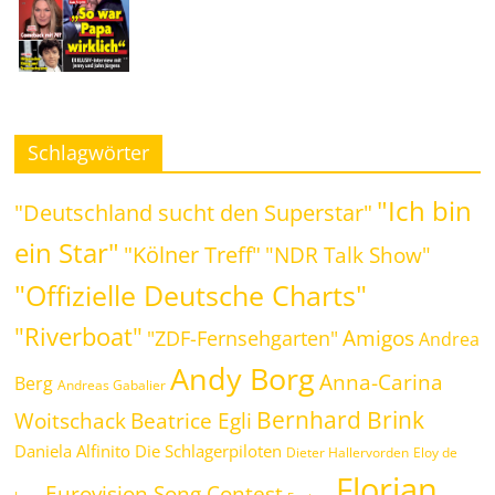
Schlagwörter
"Ich bin
"Deutschland sucht den Superstar"
ein Star"
"Kölner Treff"
"NDR Talk Show"
"Offizielle Deutsche Charts"
"Riverboat"
Amigos
"ZDF-Fernsehgarten"
Andrea
Andy Borg
Anna-Carina
Berg
Andreas Gabalier
Bernhard Brink
Woitschack
Beatrice Egli
Daniela Alfinito
Die Schlagerpiloten
Dieter Hallervorden
Eloy de
Florian
Eurovision Song Contest