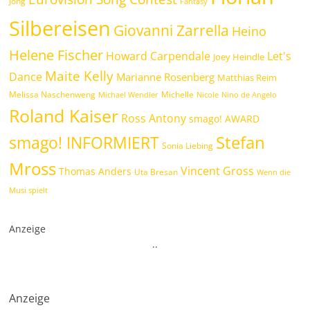
Jong
Fantasy
Silbereisen
Giovanni Zarrella
Heino
Helene Fischer
Howard Carpendale
Let's
Joey Heindle
Maite Kelly
Dance
Marianne Rosenberg
Matthias Reim
Melissa Naschenweng
Michelle
Michael Wendler
Nicole
Nino de Angelo
Roland Kaiser
Ross Antony
smago! AWARD
Stefan
smago! INFORMIERT
Sonia Liebing
Mross
Vincent Gross
Thomas Anders
Uta Bresan
Wenn die
Musi spielt
Anzeige
.
.
Anzeige