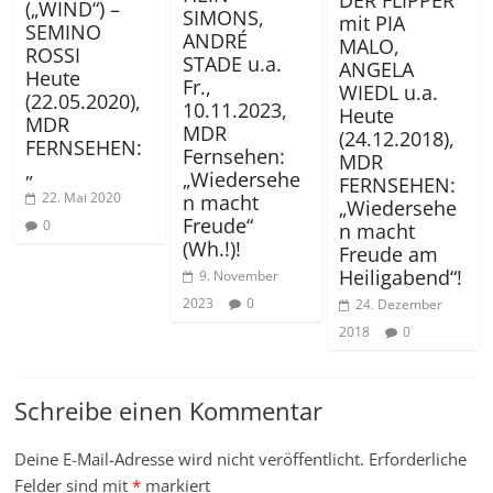
(„WIND“) –
SIMONS,
mit PIA
SEMINO
ANDRÉ
MALO,
ROSSI
STADE u.a.
ANGELA
Heute
Fr.,
WIEDL u.a.
(22.05.2020),
10.11.2023,
Heute
MDR
MDR
(24.12.2018),
FERNSEHEN:
Fernsehen:
MDR
„
„Wiedersehe
FERNSEHEN:
22. Mai 2020
n macht
„Wiedersehe
Freude“
0
n macht
(Wh.!)!
Freude am
Heiligabend“!
9. November
2023
0
24. Dezember
2018
0
Schreibe einen Kommentar
Deine E-Mail-Adresse wird nicht veröffentlicht.
Erforderliche
Felder sind mit
*
markiert