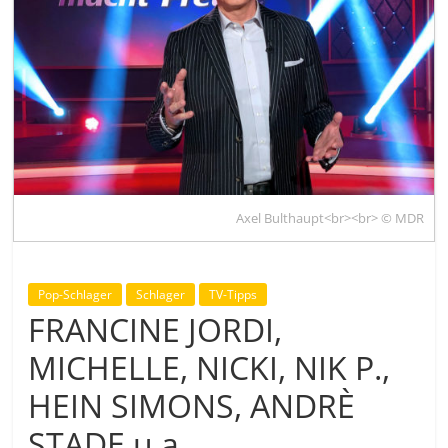
Axel Bulthaupt<br><br> © MDR
Pop-Schlager
Schlager
TV-Tipps
FRANCINE JORDI,
MICHELLE, NICKI, NIK P.,
HEIN SIMONS, ANDRÈ
STADE u.a.