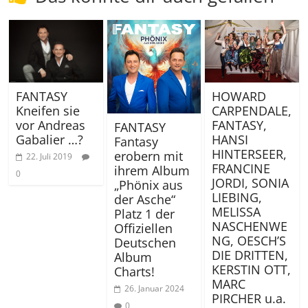
FANTASY
HOWARD
Kneifen sie
CARPENDALE,
vor Andreas
FANTASY,
FANTASY
Gabalier …?
HANSI
Fantasy
HINTERSEER,
erobern mit
22. Juli 2019
FRANCINE
ihrem Album
0
JORDI, SONIA
„Phönix aus
LIEBING,
der Asche“
MELISSA
Platz 1 der
NASCHENWE
Offiziellen
NG, OESCH’S
Deutschen
DIE DRITTEN,
Album
KERSTIN OTT,
Charts!
MARC
26. Januar 2024
PIRCHER u.a.
0