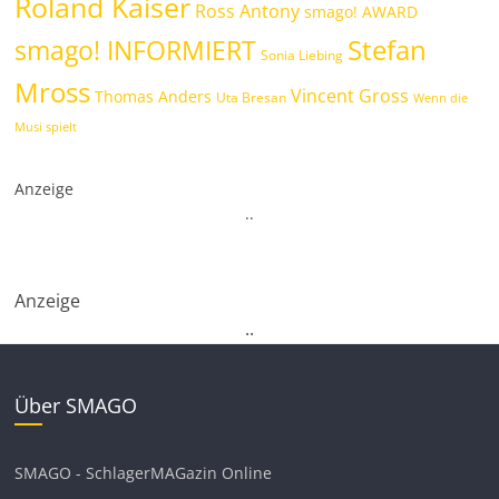
Roland Kaiser
Ross Antony
smago! AWARD
Stefan
smago! INFORMIERT
Sonia Liebing
Mross
Vincent Gross
Thomas Anders
Uta Bresan
Wenn die
Musi spielt
Anzeige
.
.
Anzeige
.
.
Über SMAGO
SMAGO - SchlagerMAGazin Online