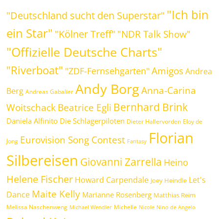
"Ich bin
"Deutschland sucht den Superstar"
ein Star"
"Kölner Treff"
"NDR Talk Show"
"Offizielle Deutsche Charts"
"Riverboat"
Amigos
"ZDF-Fernsehgarten"
Andrea
Andy Borg
Anna-Carina
Berg
Andreas Gabalier
Bernhard Brink
Woitschack
Beatrice Egli
Daniela Alfinito
Die Schlagerpiloten
Dieter Hallervorden
Eloy de
Florian
Eurovision Song Contest
Jong
Fantasy
Silbereisen
Giovanni Zarrella
Heino
Helene Fischer
Howard Carpendale
Let's
Joey Heindle
Maite Kelly
Dance
Marianne Rosenberg
Matthias Reim
Melissa Naschenweng
Michelle
Michael Wendler
Nicole
Nino de Angelo