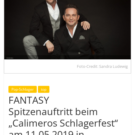
Foto-Credit: Sandra Ludewig
Pop-Schlager
top
FANTASY
Spitzenauftritt beim
„Calimeros Schlagerfest“
am 11.05.2019 in