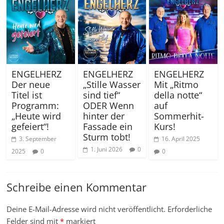
ENGELHERZ
ENGELHERZ
ENGELHERZ
Der neue
„Stille Wasser
Mit „Ritmo
Titel ist
sind tief“
della notte“
Programm:
ODER Wenn
auf
„Heute wird
hinter der
Sommerhit-
gefeiert“!
Fassade ein
Kurs!
Sturm tobt!
3. September
16. April 2025
1. Juni 2026
0
2025
0
0
Schreibe einen Kommentar
Deine E-Mail-Adresse wird nicht veröffentlicht.
Erforderliche
Felder sind mit
*
markiert