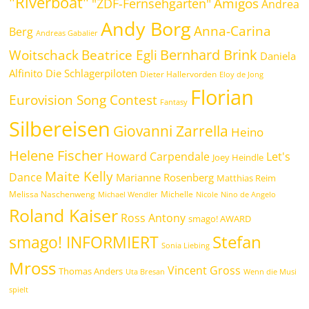
"Riverboat"
Amigos
"ZDF-Fernsehgarten"
Andrea
Andy Borg
Anna-Carina
Berg
Andreas Gabalier
Bernhard Brink
Beatrice Egli
Woitschack
Daniela
Alfinito
Die Schlagerpiloten
Dieter Hallervorden
Eloy de Jong
Florian
Eurovision Song Contest
Fantasy
Silbereisen
Giovanni Zarrella
Heino
Helene Fischer
Howard Carpendale
Let's
Joey Heindle
Maite Kelly
Dance
Marianne Rosenberg
Matthias Reim
Melissa Naschenweng
Michelle
Michael Wendler
Nicole
Nino de Angelo
Roland Kaiser
Ross Antony
smago! AWARD
Stefan
smago! INFORMIERT
Sonia Liebing
Mross
Vincent Gross
Thomas Anders
Uta Bresan
Wenn die Musi
spielt