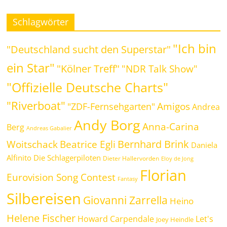
Schlagwörter
"Ich bin
"Deutschland sucht den Superstar"
ein Star"
"Kölner Treff"
"NDR Talk Show"
"Offizielle Deutsche Charts"
"Riverboat"
Amigos
"ZDF-Fernsehgarten"
Andrea
Andy Borg
Anna-Carina
Berg
Andreas Gabalier
Bernhard Brink
Beatrice Egli
Woitschack
Daniela
Alfinito
Die Schlagerpiloten
Dieter Hallervorden
Eloy de Jong
Florian
Eurovision Song Contest
Fantasy
Silbereisen
Giovanni Zarrella
Heino
Helene Fischer
Howard Carpendale
Let's
Joey Heindle