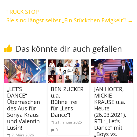
TRUCK STOP
Sie sind längst selbst „Ein Stückchen Ewigkeit“!
→
Das könnte dir auch gefallen
„LET’S
BEN ZUCKER
JAN HOFER,
DANCE“
u.a.
MICKIE
Überraschen
Bühne frei
KRAUSE u.a.
des Aus für
für „Let’s
Heute
Sonya Kraus
Dance“!
(26.03.2021),
und Valentin
RTL: „Let’s
21. Januar 2025
Lusin!
Dance“ mit
0
„Boys vs.
7. März 2026