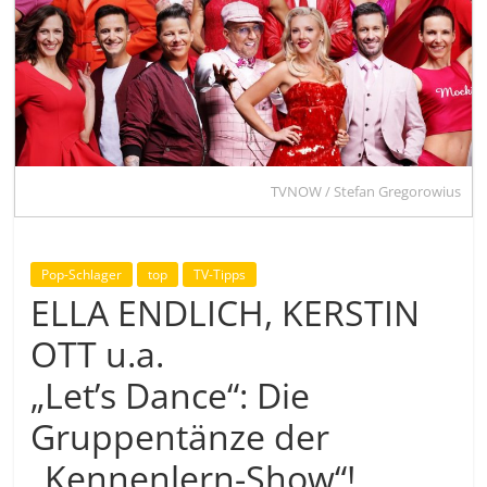
TVNOW / Stefan Gregorowius
Pop-Schlager
top
TV-Tipps
ELLA ENDLICH, KERSTIN
OTT u.a.
„Let’s Dance“: Die
Gruppentänze der
„Kennenlern-Show“!