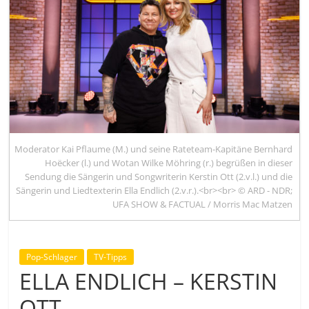
Moderator Kai Pflaume (M.) und seine Rateteam-Kapitäne Bernhard
Hoëcker (l.) und Wotan Wilke Möhring (r.) begrüßen in dieser
Sendung die Sängerin und Songwriterin Kerstin Ott (2.v.l.) und die
Sängerin und Liedtexterin Ella Endlich (2.v.r.).<br><br> © ARD - NDR;
UFA SHOW & FACTUAL / Morris Mac Matzen
Pop-Schlager
TV-Tipps
ELLA ENDLICH – KERSTIN
OTT