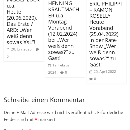
HENNING
ERIC PHILIPPI
u.a.
KRAUTMACH
– RAMON
Heute
ER u.a.
ROSELLY
(20.06.2020),
Montag
Heute
Das Erste /
Vorabend
Vorabend
ARD: „Wer
(12.02.2024)
(25.04.2022)
weiß denn
bei „Wer
in der Rate-
sowas XXL“!
weiß denn
Show „Wer
20. Juni 2020
sowas?“ zu
weiß denn
0
Gast!
sowas?“ zu
Gast!
12. Februar
25. April 2022
2024
0
0
Schreibe einen Kommentar
Deine E-Mail-Adresse wird nicht veröffentlicht.
Erforderliche
Felder sind mit
*
markiert