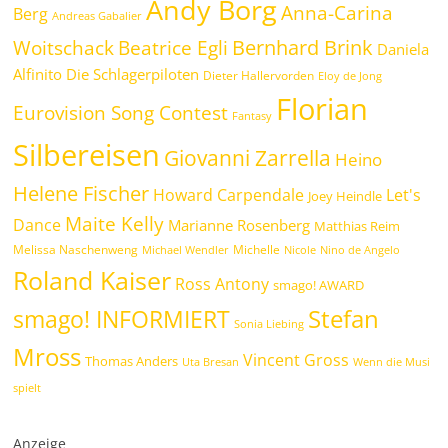
Andy Borg
Anna-Carina
Berg
Andreas Gabalier
Bernhard Brink
Beatrice Egli
Woitschack
Daniela
Alfinito
Die Schlagerpiloten
Dieter Hallervorden
Eloy de Jong
Florian
Eurovision Song Contest
Fantasy
Silbereisen
Giovanni Zarrella
Heino
Helene Fischer
Howard Carpendale
Let's
Joey Heindle
Maite Kelly
Dance
Marianne Rosenberg
Matthias Reim
Melissa Naschenweng
Michelle
Michael Wendler
Nicole
Nino de Angelo
Roland Kaiser
Ross Antony
smago! AWARD
Stefan
smago! INFORMIERT
Sonia Liebing
Mross
Vincent Gross
Thomas Anders
Uta Bresan
Wenn die Musi
spielt
Anzeige