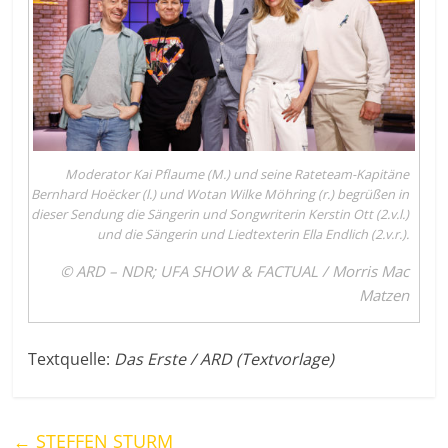
Moderator Kai Pflaume (M.) und seine Rateteam-Kapitäne
Bernhard Hoëcker (l.) und Wotan Wilke Möhring (r.) begrüßen in
dieser Sendung die Sängerin und Songwriterin Kerstin Ott (2.v.l.)
und die Sängerin und Liedtexterin Ella Endlich (2.v.r.).
© ARD – NDR; UFA SHOW & FACTUAL / Morris Mac
Matzen
Textquelle:
Das Erste / ARD (Textvorlage)
←
STEFFEN STURM