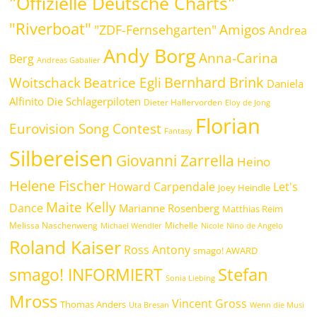
"Offizielle Deutsche Charts"
"Riverboat"
Amigos
"ZDF-Fernsehgarten"
Andrea
Andy Borg
Anna-Carina
Berg
Andreas Gabalier
Bernhard Brink
Beatrice Egli
Woitschack
Daniela
Alfinito
Die Schlagerpiloten
Dieter Hallervorden
Eloy de Jong
Florian
Eurovision Song Contest
Fantasy
Silbereisen
Giovanni Zarrella
Heino
Helene Fischer
Howard Carpendale
Let's
Joey Heindle
Maite Kelly
Dance
Marianne Rosenberg
Matthias Reim
Melissa Naschenweng
Michelle
Michael Wendler
Nicole
Nino de Angelo
Roland Kaiser
Ross Antony
smago! AWARD
Stefan
smago! INFORMIERT
Sonia Liebing
Mross
Vincent Gross
Thomas Anders
Uta Bresan
Wenn die Musi