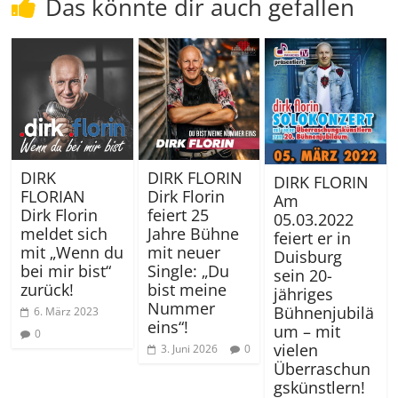
Das könnte dir auch gefallen
DIRK
DIRK FLORIN
DIRK FLORIN
FLORIAN
Dirk Florin
Am
Dirk Florin
feiert 25
05.03.2022
meldet sich
Jahre Bühne
feiert er in
mit „Wenn du
mit neuer
Duisburg
bei mir bist“
Single: „Du
sein 20-
zurück!
bist meine
jähriges
Nummer
Bühnenjubilä
6. März 2023
eins“!
um – mit
0
vielen
3. Juni 2026
0
Überraschun
gskünstlern!