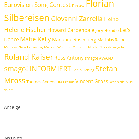
Florian
Eurovision Song Contest
Fantasy
Silbereisen
Giovanni Zarrella
Heino
Helene Fischer
Howard Carpendale
Let's
Joey Heindle
Maite Kelly
Dance
Marianne Rosenberg
Matthias Reim
Melissa Naschenweng
Michelle
Michael Wendler
Nicole
Nino de Angelo
Roland Kaiser
Ross Antony
smago! AWARD
Stefan
smago! INFORMIERT
Sonia Liebing
Mross
Vincent Gross
Thomas Anders
Uta Bresan
Wenn die Musi
spielt
Anzeige
.
.
Anzeige