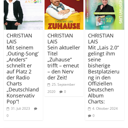
CHRISTIAN
CHRISTIAN
CHRISTIAN
LAIS
LAIS
LAIS
Mit seinem
Sein aktueller
Mit „Lais 2.0“
‚Outing-Song‘
Titel
gelingt ihm
„Anders“
„Zuhause“
seine
schnellt er
trifft – erneut
bisherige
auf Platz 2
– den Nerv
Bestplatzieru
der Radio
der Zeit!
ng in den
Charts
Offiziellen
25. September
„Deutschland
Deutschen
2020
0
Konservativ
Album
Pop“!
Charts:
31. Juli 2023
4. Oktober 2024
0
0