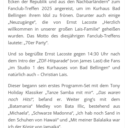
Ecken der Republik und aus den Nachbarländern“ zum
Fanclub-Treffen 2025 angereist, um im Kurhaus Bad
Bellingen ihrem Idol zu frönen. Darunter auch einige
„Neuzugänge“, die von Ernst Lacoste „Herzlich
willkommen in unserer großen Lais-Familie“ geheißen
wurden. Das Motto des diesjährigen Fanclub-Treffens
lautete: „70er Party“.
Und so begrüßte Ernst Lacoste gegen 14:30 Uhr nach
dem Intro der „ZDF-Hitparade“ (von James Last) die Fans
„im Studio 1 des Kurhauses von Bad Bellingen“ und
natürlich auch – Christian Lais.
Dieser begann sein erstes Programm-Set mit dem Tony
Holiday Klassiker „Tanze Samba mit mir“.
„Das waren
noch Hits!“
, befand er. Weiter ging’s mit dem
„Batamania“ Medley von Bata Illic, bestehend aus
„Michaela“, „Schwarze Madonna“, „Ich hab noch Sand in
den Schuhen von Hawaii“ und „Mit meiner Balalaika war
ich der König von Jamaika“.