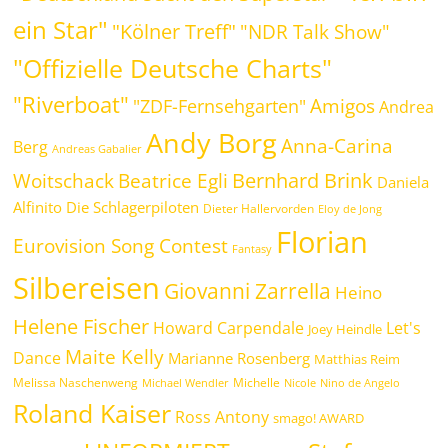
ein Star"
"Kölner Treff"
"NDR Talk Show"
"Offizielle Deutsche Charts"
"Riverboat"
Amigos
"ZDF-Fernsehgarten"
Andrea
Andy Borg
Anna-Carina
Berg
Andreas Gabalier
Bernhard Brink
Beatrice Egli
Woitschack
Daniela
Alfinito
Die Schlagerpiloten
Dieter Hallervorden
Eloy de Jong
Florian
Eurovision Song Contest
Fantasy
Silbereisen
Giovanni Zarrella
Heino
Helene Fischer
Howard Carpendale
Let's
Joey Heindle
Maite Kelly
Dance
Marianne Rosenberg
Matthias Reim
Melissa Naschenweng
Michelle
Michael Wendler
Nicole
Nino de Angelo
Roland Kaiser
Ross Antony
smago! AWARD