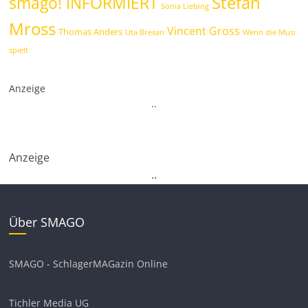
Stefan
smago! INFORMIERT
Sonia Liebing
Mross
Vincent Gross
Thomas Anders
Uta Bresan
Wenn die Musi
spielt
Anzeige
.
.
Anzeige
.
.
Über SMAGO
SMAGO - SchlagerMAGazin Online
Tichler Media UG