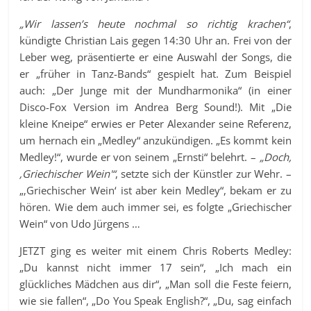
„Wir lassen’s heute nochmal so richtig krachen“
,
kündigte Christian Lais gegen 14:30 Uhr an. Frei von der
Leber weg, präsentierte er eine Auswahl der Songs, die
er „früher in Tanz-Bands“ gespielt hat. Zum Beispiel
auch: „Der Junge mit der Mundharmonika“ (in einer
Disco-Fox Version im Andrea Berg Sound!). Mit „Die
kleine Kneipe“ erwies er Peter Alexander seine Referenz,
um hernach ein „Medley“ anzukündigen. „Es kommt kein
Medley!“, wurde er von seinem „Ernsti“ belehrt. –
„Doch,
‚Griechischer Wein'“
, setzte sich der Künstler zur Wehr. –
„‚Griechischer Wein‘ ist aber kein Medley“, bekam er zu
hören. Wie dem auch immer sei, es folgte „Griechischer
Wein“ von Udo Jürgens …
JETZT ging es weiter mit einem Chris Roberts Medley:
„Du kannst nicht immer 17 sein“, „Ich mach ein
glückliches Mädchen aus dir“, „Man soll die Feste feiern,
wie sie fallen“, „Do You Speak English?“, „Du, sag einfach