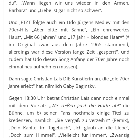
du“, „Wann liegen wir uns wieder in den Armen,
Barbara“ und „Liebe ist gar nicht so schwer“.
Und JETZT folgte auch ein Udo Jürgens Medley mit den
70er-Hits „Aber bitte mit Sahne“, „Ein ehrenwertes
Haus“, „Mit 66 Jahren“ und „17 Jahr – blondes Haar*“ (*
im Original zwar aus dem Jahre 1965 stammend,
allerdings war diese Version lange Zeit „gesperrt“, und
zudem hat Udo diesen Song Anfang der 70er Jahre noch
einmal neu aufnehmen müssen).
Dann sagte Christian Lais DIE Künstlerin an, die „die 70er
Jahre erlebt“ hat, nämlich Gaby Baginsky.
Gegen 18:30 Uhr betrat Christian Lais dann noch einmal
mit dem Vorsatz
„Wir reißen jetzt die Hütte ab!“
die
Bühne, um b) seinen Fans nochmals einige Titel zu
kredenzen, nämlich: „Sie vergaß zu verzeih’n“ (Remix),
„Dein Kapitel im Tagebuch“, „Ich glaub an die Liebe“,
„Doch zum Himmel“, „Vielleicht für immer“, „Zwanzig