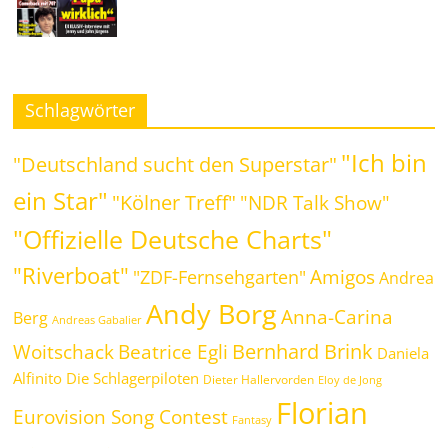
Schlagwörter
"Ich bin
"Deutschland sucht den Superstar"
ein Star"
"Kölner Treff"
"NDR Talk Show"
"Offizielle Deutsche Charts"
"Riverboat"
Amigos
"ZDF-Fernsehgarten"
Andrea
Andy Borg
Anna-Carina
Berg
Andreas Gabalier
Bernhard Brink
Beatrice Egli
Woitschack
Daniela
Alfinito
Die Schlagerpiloten
Dieter Hallervorden
Eloy de Jong
Florian
Eurovision Song Contest
Fantasy