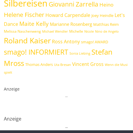
Silbereisen
Giovanni Zarrella
Heino
Helene Fischer
Howard Carpendale
Let's
Joey Heindle
Maite Kelly
Dance
Marianne Rosenberg
Matthias Reim
Melissa Naschenweng
Michelle
Michael Wendler
Nicole
Nino de Angelo
Roland Kaiser
Ross Antony
smago! AWARD
Stefan
smago! INFORMIERT
Sonia Liebing
Mross
Vincent Gross
Thomas Anders
Uta Bresan
Wenn die Musi
spielt
Anzeige
.
.
Anzeige
.
.