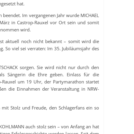
gesetzt hat.
ich beendet. Im vergangenen Jahr wurde MICHAEL
März in Castrop-Rauxel vor Ort sein und somit
rgenommen wird.
 aktuell noch nicht bekannt – somit wird die
 So viel sei verraten: Im 35. Jubiläumsjahr des
TSCHACK sorgen. Sie wird nicht nur durch den
ls Sängerin die Ehre geben. Einlass für die
p-Rauxel um 19 Uhr, der Partymarathon startet
ßen die Einnahmen der Veranstaltung in NRW-
 mit Stolz und Freude, den Schlagerfans ein so
L KOHLMANN auch stolz sein – von Anfang an hat
rtigen Erfolgsgeschichte werden lassen. Seit dem