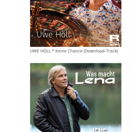
UWE HÖLL * Keine Chance (Download-Track)