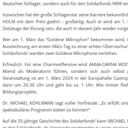
deutschen Schlager, sondern auch für den Solidarfonds NRW ein
Inzwischen hat der große Schlagerstar seine Karriere bekanntl
HOLM mit dem Preis geehrt – großartig: Auch er wird am 1. 
Zeitzeuge der Ehrung sein, die auch in diesem Jahr wieder vo
Wer am 1. März das “Goldene Mikrophon” bekommen wird, ist
Auszeichnung am ersten März-Tag zu einer echten Überraschung.
Solidarfonds’ werden zwei Goldene Mikrophone verliehen.
Erfreulich: Für eine Charmeoffensive wird ANNA-CARINA WOI
Abend als Moderatorin führen, sondern sich auch selbst a
Veranstaltung ist am 1. März 2024 in der Europahalle Castro
dann um 20.30 Uhr und geht bis ca. 1 Uhr. Wie immer flie
Bildungsprojekte.
Dr. MICHAEL KOHLMANN sagt voller Vorfreude: „Es erfüllt uns
spektakuläres Programm bieten zu können!“
Auf die 35-jährige Geschichte des Solidarfonds’ kann MICHAE
er den Solidarfonds als Vorstandsvorsitzender zu einer einziga