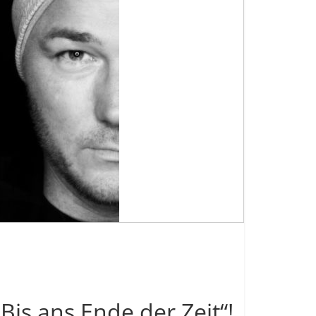
is ans Ende der Zeit“!