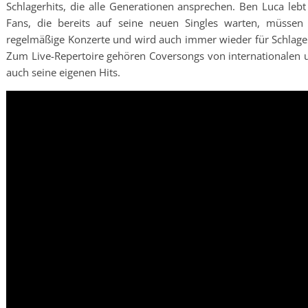
Schlagerhits, die alle Generationen ansprechen. Ben Luca le
Fans, die bereits auf seine neuen Singles warten, müssen 
regelmäßige Konzerte und wird auch immer wieder für Schlager
Zum Live-Repertoire gehören Coversongs von internationalen un
auch seine eigenen Hits.