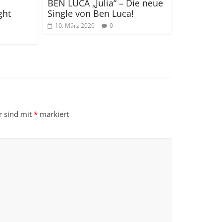
BEN LUCA
„Julia“ – Die neue
ght
Single von Ben Luca!
10. März 2020
0
r sind mit
*
markiert