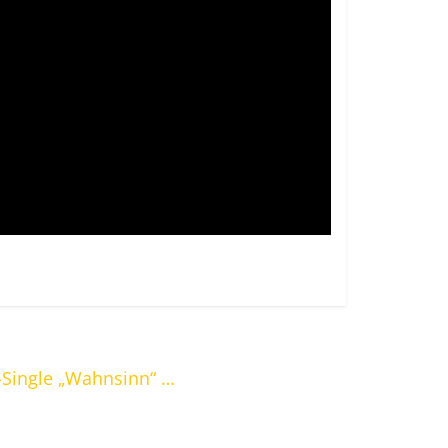
o-Single „Wahnsinn“ …