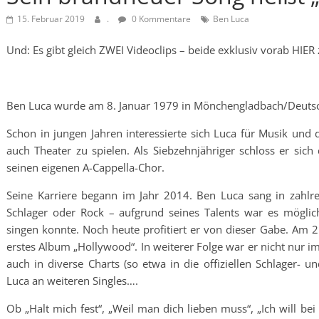
15. Februar 2019
.
0 Kommentare
Ben Luca
Und: Es gibt gleich ZWEI Videoclips – beide exklusiv vorab HIER
Ben Luca wurde am 8. Januar 1979 in Mönchengladbach/Deuts
Schon in jungen Jahren interessierte sich Luca für Musik und 
auch Theater zu spielen. Als Siebzehnjähriger schloss er sic
seinen eigenen A-Cappella-Chor.
Seine Karriere begann im Jahr 2014. Ben Luca sang in zahlr
Schlager oder Rock – aufgrund seines Talents war es möglich
singen konnte. Noch heute profitiert er von dieser Gabe. Am 2
erstes Album „Hollywood“. In weiterer Folge war er nicht nur i
auch in diverse Charts (so etwa in die offiziellen Schlager- u
Luca an weiteren Singles….
Ob „Halt mich fest“, „Weil man dich lieben muss“, „Ich will bei