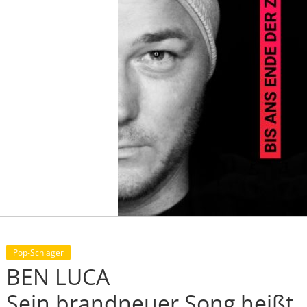
Pop-Schlager
BEN LUCA
Sein brandneuer Song heißt „B