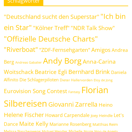
Schlagwörter
"Ich bin
"Deutschland sucht den Superstar"
ein Star"
"Kölner Treff"
"NDR Talk Show"
"Offizielle Deutsche Charts"
"Riverboat"
Amigos
"ZDF-Fernsehgarten"
Andrea
Andy Borg
Anna-Carina
Berg
Andreas Gabalier
Bernhard Brink
Beatrice Egli
Woitschack
Daniela
Alfinito
Die Schlagerpiloten
Dieter Hallervorden
Eloy de Jong
Florian
Eurovision Song Contest
Fantasy
Silbereisen
Giovanni Zarrella
Heino
Helene Fischer
Howard Carpendale
Let's
Joey Heindle
Maite Kelly
Dance
Marianne Rosenberg
Matthias Reim
Melissa Naschenweng
Michelle
Michael Wendler
Nicole
Nino de Angelo