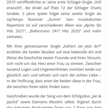
2019 veröffentlichte er seine erste Schlager-Single „Voll
erwischt“, die direkt auf Platz 12 der Schlager Charts
landete. 3 Jahre später folgte seine zweite Single als
UpTempo Nummer „Sonne“. Sein musikalisches
Repertoire ist auf verschiedenen Alben wie „Après Ski
Hits 2021“, „Ballermann 24/7 Hits 2020“ und mehr
vertreten.
Mit ihrer gemeinsamen Single „Gehört sie jetzt dir?“
erzählen die beiden Musiker auf eine liebevolle Art und
Weise die Geschichte zweier Freunde und ihren Versuch,
sich nicht um das Herz einer Frau zu streiten. Zwischen
tausend Lügen und Ungereimtheiten möchten beide nur
glücklich sein und sehnen sich nach der echten Liebe –
in der Hoffnung, dass einer der beiden diese in der Frau,
die zwischen ihnen steht, finden kann.
Geschrieben wurde der Song von dem Erfolgsduo „Jan &
Jascha“ sowie Damiano Maiolini selbst. Ergänzt durch
das bekannte Produzenten-Team von C-Base war hier