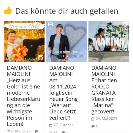
Das könnte dir auch gefallen
DAMIANO
DAMIANO
DAMIANO
MAIOLINI
MAIOLINI
MAIOLINI
„Herz aus
Am
Er hat den
Gold“ ist eine
08.11.2024
ROCCO
moderne
folgt sein
GRANATA
Liebeserkläru
neuer Song
Klassiker
ng an die
„Wer auf
„Marina“
wichtigste
Liebe setzt
gecovert!
Person im
verliert“!
24. Mai 2025
Leben!
27. Oktober
0
8. Mai 2026
2024
0