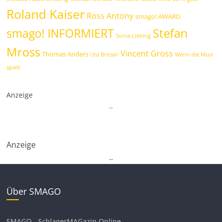
Roland Kaiser
Ross Antony
smago! AWARD
Stefan
smago! INFORMIERT
Sonia Liebing
Mross
Vincent Gross
Thomas Anders
Uta Bresan
Wenn die Musi
spielt
Anzeige
.
.
Anzeige
.
.
Über SMAGO
SMAGO - SchlagerMAGazin Online