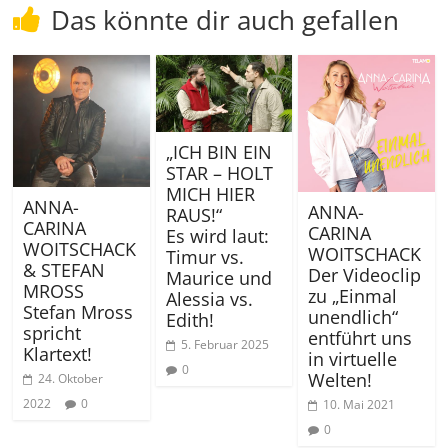
Das könnte dir auch gefallen
„ICH BIN EIN
STAR – HOLT
MICH HIER
ANNA-
ANNA-
RAUS!“
CARINA
CARINA
Es wird laut:
WOITSCHACK
WOITSCHACK
Timur vs.
& STEFAN
Der Videoclip
Maurice und
MROSS
zu „Einmal
Alessia vs.
Stefan Mross
unendlich“
Edith!
spricht
entführt uns
5. Februar 2025
Klartext!
in virtuelle
0
Welten!
24. Oktober
2022
0
10. Mai 2021
0