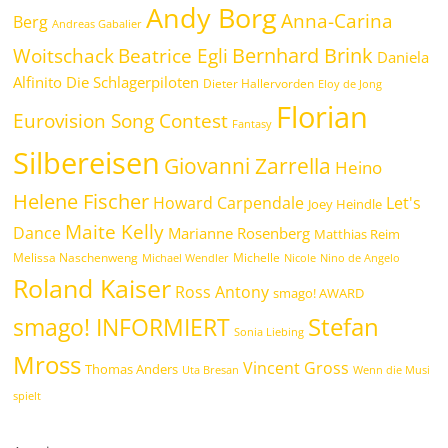
Andy Borg
Anna-Carina
Berg
Andreas Gabalier
Bernhard Brink
Beatrice Egli
Woitschack
Daniela
Alfinito
Die Schlagerpiloten
Dieter Hallervorden
Eloy de Jong
Florian
Eurovision Song Contest
Fantasy
Silbereisen
Giovanni Zarrella
Heino
Helene Fischer
Howard Carpendale
Let's
Joey Heindle
Maite Kelly
Dance
Marianne Rosenberg
Matthias Reim
Melissa Naschenweng
Michelle
Michael Wendler
Nicole
Nino de Angelo
Roland Kaiser
Ross Antony
smago! AWARD
Stefan
smago! INFORMIERT
Sonia Liebing
Mross
Vincent Gross
Thomas Anders
Uta Bresan
Wenn die Musi
spielt