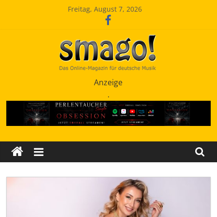
Zum
Freitag, August 7, 2026
Inhalt
springen
Smago
Anzeige
.
SchlagerMAGazinOnline