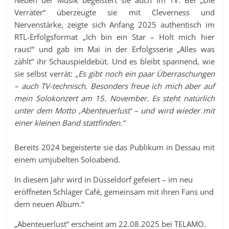
Neben der Musik begeistert sie auch im TV: Bei „Die
Verräter“ überzeugte sie mit Cleverness und
Nervenstärke, zeigte sich Anfang 2025 authentisch im
RTL-Erfolgsformat „Ich bin ein Star – Holt mich hier
raus!“ und gab im Mai in der Erfolgsserie „Alles was
zählt“ ihr Schauspieldebüt. Und es bleibt spannend, wie
sie selbst verrät:
„Es gibt noch ein paar Überraschungen
– auch TV-technisch. Besonders freue ich mich aber auf
mein Solokonzert am 15. November. Es steht natürlich
unter dem Motto ‚Abenteuerlust‘ – und wird wieder mit
einer kleinen Band stattfinden.“
Bereits 2024 begeisterte sie das Publikum in Dessau mit
einem umjubelten Soloabend.
In diesem Jahr wird in Düsseldorf gefeiert – im neu
eröffneten Schlager Café, gemeinsam mit ihren Fans und
dem neuen Album.“
„Abenteuerlust“ erscheint am 22.08.2025 bei TELAMO.