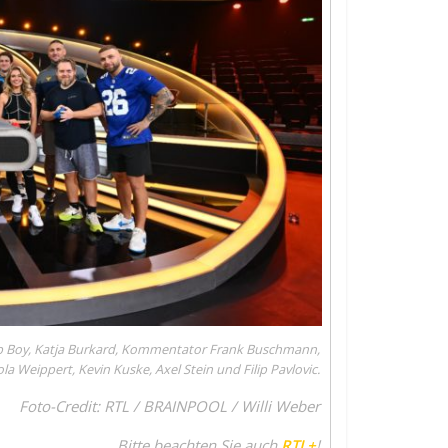
ilipp Boy, Katja Burkard, Kommentator Frank Buschmann,
a Weippert, Kevin Kuske, Axel Stein und Filip Pavlovic.
Foto-Credit: RTL / BRAINPOOL / Willi Weber
Bitte beachten Sie auch
RTL+
!