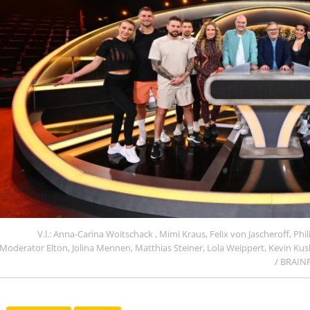
V.l.: Anna-Carina Woitschack , Mimi Kraus, Felix von Jascheroff, 
Moderator Elton, Jolina Mennen, Matthias Steiner, Lola Weippert, Kevin Kusk
/ BRAINP