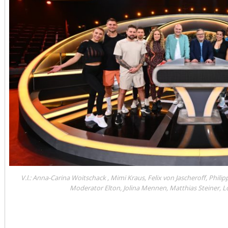
V.l.: Anna-Carina Woitschack , Mimi Kraus, Felix von Jascheroff, Ph
Moderator Elton, Jolina Mennen, Matthias Steiner, Lol