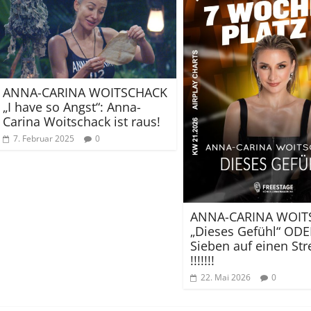
ANNA-CARINA WOITSCHACK
„I have so Angst“: Anna-
Carina Woitschack ist raus!
7. Februar 2025
0
ANNA-CARINA WOIT
„Dieses Gefühl“ ODE
Sieben auf einen Str
!!!!!!!
22. Mai 2026
0