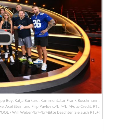
Philipp Boy, Katja Burkard, Kommentator Frank Buschmann,
e, Axel Stein und Filip Pavlovic.<br><br>Foto-Credit: RTL
OOL / Willi Weber<br><br>Bitte beachten Sie auch RTL+!