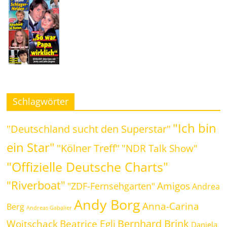
Schlagwörter
"Ich bin
"Deutschland sucht den Superstar"
ein Star"
"Kölner Treff"
"NDR Talk Show"
"Offizielle Deutsche Charts"
"Riverboat"
Amigos
"ZDF-Fernsehgarten"
Andrea
Andy Borg
Anna-Carina
Berg
Andreas Gabalier
Bernhard Brink
Beatrice Egli
Woitschack
Daniela