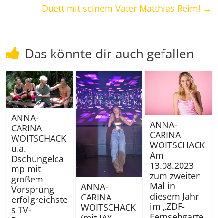
Duett mit seinem Vater Matthias Reim!
→
Das könnte dir auch gefallen
ANNA-
ANNA-
CARINA
CARINA
WOITSCHACK
WOITSCHACK
u.a.
Am
Dschungelca
13.08.2023
mp mit
zum zweiten
großem
Mal in
ANNA-
Vorsprung
diesem Jahr
CARINA
erfolgreichste
im „ZDF-
WOITSCHACK
s TV-
Fernsehgarte
(mit JAY