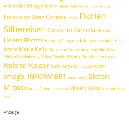
Alfinito
Die Schlagerpiloten
Dieter Hallervorden
Eloy de Jong
Florian
Eurovision Song Contest
Fantasy
Silbereisen
Giovanni Zarrella
Heino
Helene Fischer
Howard Carpendale
Let's
Joey Heindle
Maite Kelly
Dance
Marianne Rosenberg
Matthias Reim
Melissa Naschenweng
Michelle
Michael Wendler
Nicole
Nino de Angelo
Roland Kaiser
Ross Antony
smago! AWARD
Stefan
smago! INFORMIERT
Sonia Liebing
Mross
Vincent Gross
Thomas Anders
Uta Bresan
Wenn die Musi
spielt
Anzeige
.
.