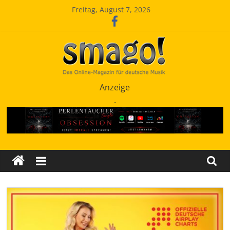
Zum
Freitag, August 7, 2026
Inhalt
springen
Smago
Anzeige
.
SchlagerMAGazinOnline