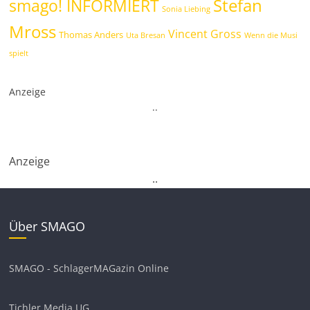
Stefan
smago! INFORMIERT
Sonia Liebing
Mross
Vincent Gross
Thomas Anders
Uta Bresan
Wenn die Musi
spielt
Anzeige
.
.
Anzeige
.
.
Über SMAGO
SMAGO - SchlagerMAGazin Online
Tichler Media UG