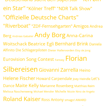
ein Star"
"Kölner Treff"
"NDR Talk Show"
"Offizielle Deutsche Charts"
"Riverboat"
Amigos
"ZDF-Fernsehgarten"
Andrea
Andy Borg
Anna-Carina
Berg
Andreas Gabalier
Bernhard Brink
Beatrice Egli
Woitschack
Daniela
Alfinito
Die Schlagerpiloten
Dieter Hallervorden
Eloy de Jong
Florian
Eurovision Song Contest
Fantasy
Silbereisen
Giovanni Zarrella
Heino
Helene Fischer
Howard Carpendale
Let's
Joey Heindle
Maite Kelly
Dance
Marianne Rosenberg
Matthias Reim
Melissa Naschenweng
Michelle
Michael Wendler
Nicole
Nino de Angelo
Roland Kaiser
Ross Antony
smago! AWARD