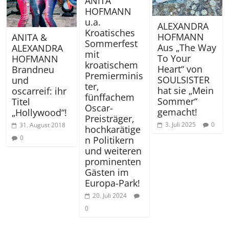
ANITA
HOFMANN
u.a.
ALEXANDRA
Kroatisches
HOFMANN
ANITA &
Sommerfest
Aus „The Way
ALEXANDRA
mit
To Your
HOFMANN
kroatischem
Heart“ von
Brandneu
Premierminis
SOULSISTER
und
ter,
hat sie „Mein
oscarreif: ihr
fünffachem
Sommer“
Titel
Oscar-
gemacht!
„Hollywood“!
Preisträger,
3. Juli 2025
0
31. August 2018
hochkarätige
0
n Politikern
und weiteren
prominenten
Gästen im
Europa-Park!
20. Juli 2024
0