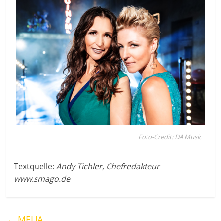
Foto-Credit: DA Music
Textquelle:
Andy Tichler, Chefredakteur
www.smago.de
←
MELIA