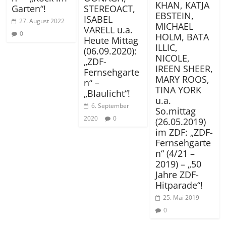
KHAN, KATJA
Garten“!
STEREOACT,
EBSTEIN,
ISABEL
27. August 2022
MICHAEL
VARELL u.a.
0
HOLM, BATA
Heute Mittag
ILLIC,
(06.09.2020):
NICOLE,
„ZDF-
IREEN SHEER,
Fernsehgarte
MARY ROOS,
n“ –
TINA YORK
„Blaulicht“!
u.a.
6. September
So.mittag
2020
0
(26.05.2019)
im ZDF: „ZDF-
Fernsehgarte
n“ (4/21 –
2019) – „50
Jahre ZDF-
Hitparade“!
25. Mai 2019
0