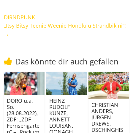
DIRNDPUNK
„Itsy Bitsy Teenie Weenie Honolulu Strandbikini“!
→
Das könnte dir auch gefallen
DORO u.a.
HEINZ
CHRISTIAN
So.
RUDOLF
ANDERS,
(28.08.2022),
KUNZE,
JÜRGEN
ZDF: „ZDF-
ANNETT
DREWS,
Fernsehgarte
LOUISAN,
DSCHINGHIS
n“ – „Rock im
OONAGH,