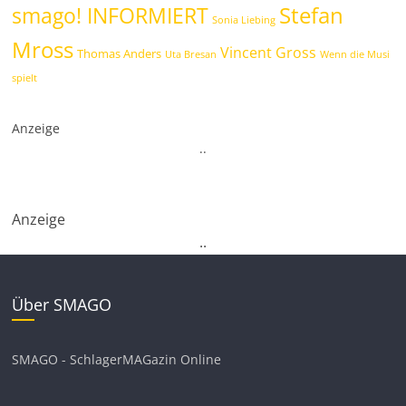
Stefan
smago! INFORMIERT
Sonia Liebing
Mross
Vincent Gross
Thomas Anders
Uta Bresan
Wenn die Musi
spielt
Anzeige
.
.
Anzeige
.
.
Über SMAGO
SMAGO - SchlagerMAGazin Online