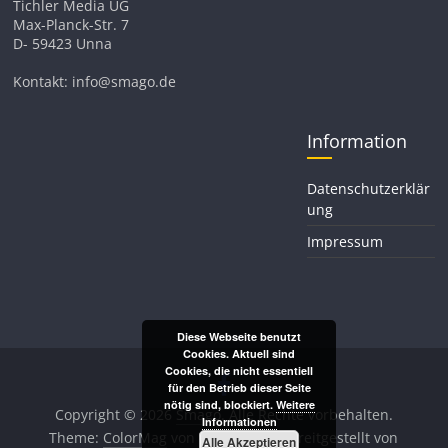
Tichler Media UG
Max-Planck-Str. 7
D- 59423 Unna
Kontakt: info@smago.de
Information
Datenschutzerklär
ung
Impressum
Diese Webseite benutzt
Cookies. Aktuell sind
Cookies, die nicht essentiell
für den Betrieb dieser Seite
nötig sind, blockiert.
Weitere
Copyright © 2026
Smago
. Alle Rechte vorbehalten.
Informationen
Theme:
ColorMag
von ThemeGrill. Bereitgestellt von
Alle Akzeptieren