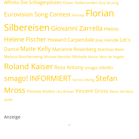
Alfinito
Die Schlagerpiloten
Dieter Hallervorden
Eloy de Jong
Florian
Eurovision Song Contest
Fantasy
Silbereisen
Giovanni Zarrella
Heino
Helene Fischer
Howard Carpendale
Let's
Joey Heindle
Maite Kelly
Dance
Marianne Rosenberg
Matthias Reim
Melissa Naschenweng
Michelle
Michael Wendler
Nicole
Nino de Angelo
Roland Kaiser
Ross Antony
smago! AWARD
Stefan
smago! INFORMIERT
Sonia Liebing
Mross
Vincent Gross
Thomas Anders
Uta Bresan
Wenn die Musi
spielt
Anzeige
.
.