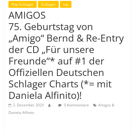
Pop-Schlager
Schlager
top
AMIGOS
75. Geburtstag von
„Amigo“ Bernd & Re-Entry
der CD „Für unsere
Freunde“* auf #1 der
Offiziellen Deutschen
Schlager Charts (*= mit
Daniela Alfinito)!
2. Dezember 2025
.
0 Kommentare
Amigos &
Daniela Alfinito