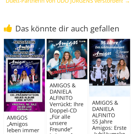
Duett-Partnerin von UDO JÜRGENS verstorben!
→
Das könnte dir auch gefallen
AMIGOS &
DANIELA
ALFINITO
AMIGOS &
Verrückt: Ihre
DANIELA
Doppel-CD
ALFINITO
„Für alle
AMIGOS
55 Jahre
unsere
„Amigos
Amigos: Erste
Freunde“
leben immer
„Jubiläumsko